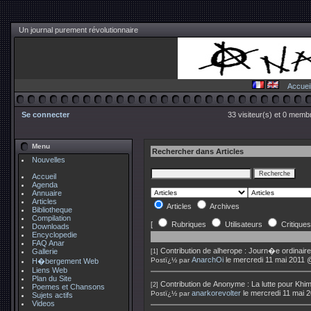
Un journal purement révolutionnaire
Accuei
Se connecter
33 visiteur(s) et 0 membr
Menu
Rechercher dans Articles
Nouvelles
Accueil
Agenda
Annuaire
Articles
Articles
Archives
Bibliotheque
Compilation
[
Rubriques
Utilisateurs
Critiques
Downloads
Encyclopedie
FAQ Anar
Contribution de
alherope
:
Journ�e ordinaire
Gallerie
[1]
AnarchOi
le mercredi 11 mai 2011 
Postï¿½ par
H�bergement Web
Liens Web
Plan du Site
Contribution de
Anonyme
:
La lutte pour Khim
[2]
Poemes et Chansons
anarkorevolter
le mercredi 11 mai 
Postï¿½ par
Sujets actifs
Videos