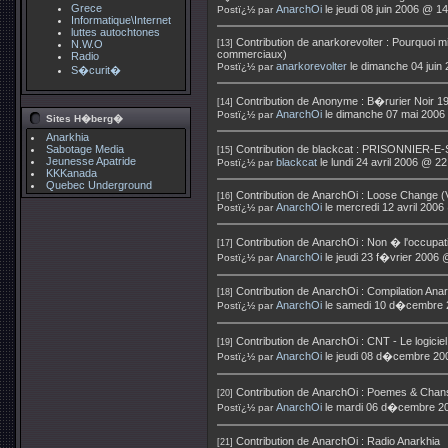
Grece
AnarchOi
le jeudi 08 juin 2006 @ 1
Postï¿½ par
Informatique\Internet
luttes autochtones
Contribution de
anarkorevolter
:
Pourquoi mi
N.W.O
[13]
commerciaux)
Radio
anarkorevolter
le dimanche 04 juin
Postï¿½ par
S�curit�
Contribution de
Anonyme
:
B�rurier Noir 1
[14]
AnarchOi
le dimanche 07 mai 2006
Postï¿½ par
Sites H�berg�
Anarkhia
Sabotage Media
Contribution de
blackcat
:
PRISONNIER-E-
[15]
Jeunesse Apatride
blackcat
le lundi 24 avril 2006 @ 22
Postï¿½ par
KKKanada
Quebec Underground
Contribution de
AnarchOi
:
Loose Change (V
[16]
AnarchOi
le mercredi 12 avril 2006
Postï¿½ par
Contribution de
AnarchOi
:
Non � l'occupat
[17]
AnarchOi
le jeudi 23 f�vrier 2006 
Postï¿½ par
Contribution de
AnarchOi
:
Compilation Anar
[18]
AnarchOi
le samedi 10 d�cembre 
Postï¿½ par
Contribution de
AnarchOi
:
CNT - Le logicie
[19]
AnarchOi
le jeudi 08 d�cembre 20
Postï¿½ par
Contribution de
AnarchOi
:
Poemes & Chans
[20]
AnarchOi
le mardi 06 d�cembre 2
Postï¿½ par
Contribution de
AnarchOi
:
Radio Anarkhia
[21]