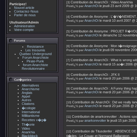
Contribution de
AnarchOi
:
Video Anarkhia
[3]
Participez!
AnarchOi
le jeudi 23 avril 2009 @ 
Postï¿½ par
Nouvel article
Contactez-Nous
Parler de nous
Contribution de
Anonyme
:
L'�V�NEMENT 
[4]
AnarchOi
le mardi 10 avril 2007 @ 
Postï¿½ par
Utulisateur/Admin
Administration
Votre compte
Contribution de
Anonyme
:
PROJET R�VOL
[5]
AnarchOi
le dimanche 12 novembre
Postï¿½ par
Forums
Contribution de
Anonyme
:
Mon t�moignage 
Resistance
[6]
AnarchOi
le jeudi 09 novembre 200
Les Insoumis
Postï¿½ par
Quebec Underground
Forum Anarchiste
Contribution de
AnarchOi
:
What is wrong wit
[7]
Pirate-Punk
AnarchOi
le mardi 15 ao�t 2006 @
Postï¿½ par
forum Anarchiste
Revolutionnaire
Contribution de
AnarchOi
:
JFK II
[8]
AnarchOi
le mardi 20 juin 2006 @ 2
Postï¿½ par
Cat�gories
Alternatives
Contribution de
AnarchOi
:
A Funny thing ha
Anarchisme
[9]
AnarchOi
le mardi 20 juin 2006 @ 2
Postï¿½ par
Anglais
Appel
Autres
Contribution de
AnarchOi
:
Did we really l
[10]
Citations
AnarchOi
le mardi 20 juin 2006 @ 2
Postï¿½ par
�cologie
International
Millitantisme
Contribution de
anarkorevolter
:
Actions sp
[11]
Recettes v�g�
anarkorevolter
le jeudi 15 juin 200
Postï¿½ par
Th�orie
Video
Contribution de
Titusdenfer
:
ABSENCE DE 
[12]
Anarkhia
Blackblock
ti�des : Le Couac et Normand Baillargeon