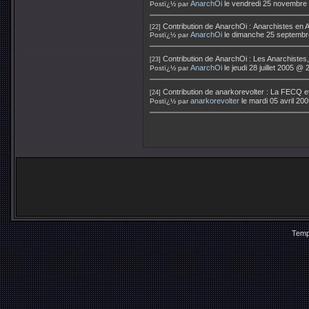
AnarchOi
le vendredi 25 novembre
Postï¿½ par
Contribution de
AnarchOi
:
Anarchistes en A
[22]
AnarchOi
le dimanche 25 septembr
Postï¿½ par
Contribution de
AnarchOi
:
Les Anarchistes,
[23]
AnarchOi
le jeudi 28 juillet 2005 @ 
Postï¿½ par
Contribution de
anarkorevolter
:
La FECQ et
[24]
anarkorevolter
le mardi 05 avril 20
Postï¿½ par
Temp