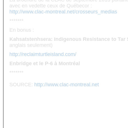
avec en vedette ceux de Québecor :
http://www.clac-montreal.net/crosseurs_medias
*******
En bonus :
Kahsatstenhsera: Indigenous Resistance to Tar
anglais seulement)
http://reclaimturtleisland.com/
Enbridge et le P-6 à Montréal
*******
SOURCE:
http://www.clac-montreal.net