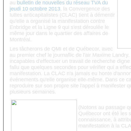
au
bulletin de nouvelles du réseau TVA du
jeudi 10 octobre 2013
, la Convergence des
luttes anticapitalistes (CLAC) tient à démentir
qu'elle a organisé la manifestation contre
Enbridge et la Ligne 9 qui s'est déroulée le
même jour dans le quartier des affaires de
Montréal.
Les tâcherons de QMI et de Québecor, avec
au premier chef le journaflic de l'air Maxime Landry
incapables d'effectuer un travail de recherche digne 
fallu que quelques secondes pour vérifier qui a effe
manifestation. La CLAC n'a jamais eu honte d'annon
événements qu'elle organise elle-même. Dans ce cas-
reproduire sur son propre site l'appel à manifester qu
plusieurs semaines.
(Notons au passage q
Québecor ont été les s
connaissance, à attrib
manifestation à la CL