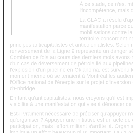
À ce stade, ce n'est 
l'incompétence, mais d
La CLAC a résolu d'ap
manifestation parce qu
mobilisations contre la
territoire concordent 
principes anticapitalistes et anticolonialistes. Selon 
renversement de la Ligne 9 représente un danger sé
Combien de fois au cours des derniers mois avons-
d'un cas de déversement de pétrole lié aux pipeline
l'explosion d'un pipeline en Oklahoma, est survenu l
moment même où se tenaient à Montréal les audien
l'Office national de l'énergie sur le projet d'inversion
d'Enbridge.
En tant qu'anticapitalistes, nous croyons qu'il est i
visibilité à une manifestation qui vise à dénoncer ce
Est-il vraiment nécessaire de préciser qu'appuyer 
qu'organiser ? Appuyer une initiative est un acte de 
participation, mais l'effort militant s'arrête là. Orga
implique un effort beaucoup plus important. La CLA