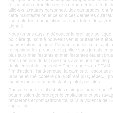
(discutable) notoriété serve à détourner les efforts de
allié-e-s. D'autres personnes, des camarades, ont fait
cette manifestation et ce sont ces dernières qu'il fau
voulu alerter la population face aux futurs désastre
Ligne 9.
Nous tenons aussi à dénoncer le profilage politique 
policière qui sont à nouveau venus brutalement étou
manifestation légitime. Pendant que les soi-disant j
recopiaient les propos de la police sans jamais en q
plusieurs manifestants et manifestantes étaient bruta
Sans rien dire du fait que nous avons une fois de pl
déploiement de l'arsenal « Code rouge » du SPVM,
film d'action : l'anti-émeute, la cavalerie, l'escouade
urbaine et l'hélicoptère de la Sûreté du Québec... p
manifestantes et manifestants plutôt paisibles.
Dans ce contexte, il est plus clair que jamais que l'É
pour mission de protéger le capitalisme et ses rava
refuserons et combattrons toujours la violence de l'
capitaliste.