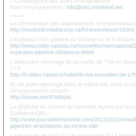
-- Convergence des luttes anticapitalistes
Pour renseignements :
info@clac-montreal.net
*******
Le communiqué des organisatrices et organisateurs 
http://montreal.mediacoop.ca/fr/newsrelease/19204
L'explosion d'un pipeline en Oklahoma, le 9 octobre
http://www.radio-canada.ca/nouvelles/International
explosion-pipeline-oklahoma.shtml
L'ahurissant reportage du journaflic de TVA en ouver
17 h :
http://fr.video.canoe.tv/video/le-tva-nouvelles-de-
Et cet autre reportage dans le même ton, avec en p
renseignements erronés :
http://bcove.me/47o8bjab
La dépêche du Journal de Montréal reprise par tous
Québecor/QMI :
http://www.journaldemontreal.com/2013/10/10/manife
pipelines-arrestations-au-centre-ville
La brochure de la CLAC de septembre 2013 portant 