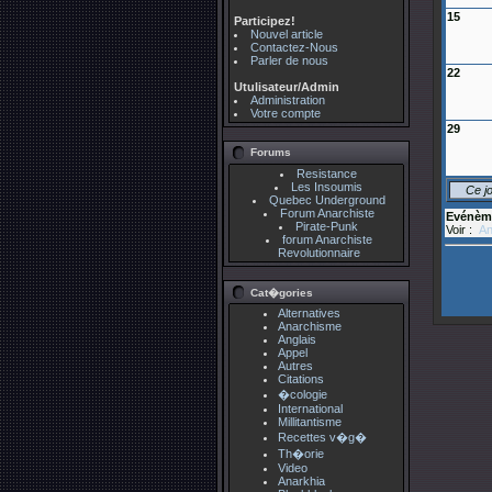
15
Participez!
Nouvel article
Contactez-Nous
Parler de nous
22
Utulisateur/Admin
Administration
Votre compte
29
Forums
Resistance
Les Insoumis
Ce j
Quebec Underground
Forum Anarchiste
Evénèm
Pirate-Punk
Voir :
An
forum Anarchiste
Revolutionnaire
Cat�gories
Alternatives
Anarchisme
Anglais
Appel
Autres
Citations
�cologie
International
Millitantisme
Recettes v�g�
Th�orie
Video
Anarkhia