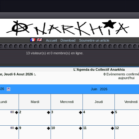
Accueil
Download
Soumettre un article
13 visiteur(s) et 0 membre(s) en ligne.
L'Agenda du Collectif Anarkhia
ur, Jeudi 6 Aout 2026 :.
0
Evènements confirmé
aujourd'hui
026
Juin
2026
Lundi
Mardi
Mercredi
Jeudi
Vendredi
2
3
4
5
9
10
11
12