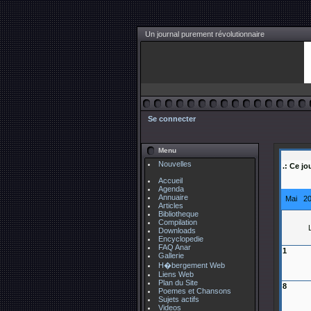
Un journal purement révolutionnaire
Se connecter
Menu
Nouvelles
.: Ce jo
Accueil
Agenda
Annuaire
Mai 2
Articles
Bibliotheque
Compilation
Downloads
Encyclopedie
FAQ Anar
1
Gallerie
H�bergement Web
Liens Web
Plan du Site
8
Poemes et Chansons
Sujets actifs
Videos