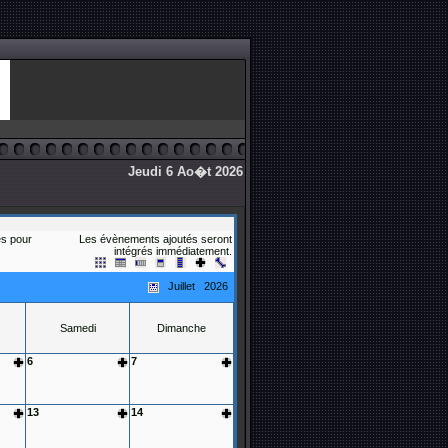
Jeudi 6 Ao�t 2026
s pour
Les évènements ajoutés seront
intégrés immédiatement.
Juillet 2026
Samedi
Dimanche
6
7
13
14