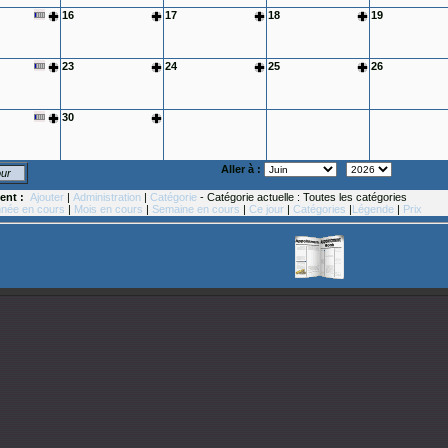
16
17
18
19
23
24
25
26
30
Aller à :
our
ent :
Ajouter
|
Administration
|
Catégorie
- Catégorie actuelle : Toutes les catégories
née en cours
|
Mois en cours
|
Semaine en cours
|
Ce jour
|
Catégories
|
Légende
|
Prix