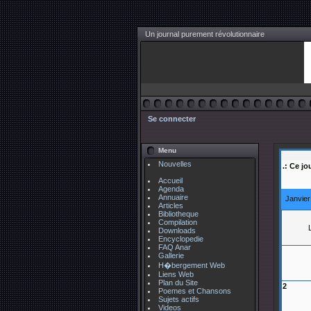
Un journal purement révolutionnaire
Se connecter
Menu
Nouvelles
.: Ce jo
Accueil
Agenda
Annuaire
Janvie
Articles
Bibliotheque
Compilation
Downloads
Encyclopedie
FAQ Anar
Gallerie
H�bergement Web
Liens Web
Plan du Site
2
Poemes et Chansons
Sujets actifs
Videos