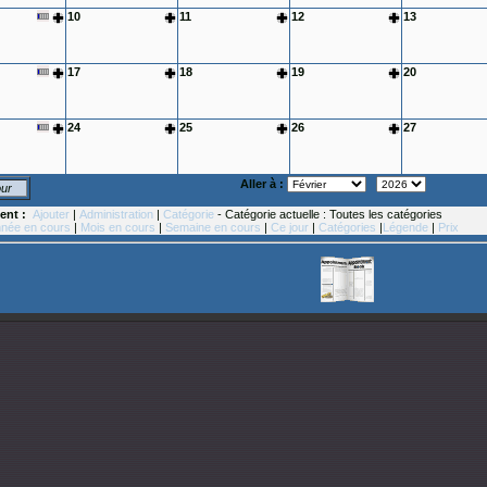
10
11
12
13
17
18
19
20
24
25
26
27
Aller à :
our
ent :
Ajouter
|
Administration
|
Catégorie
- Catégorie actuelle : Toutes les catégories
née en cours
|
Mois en cours
|
Semaine en cours
|
Ce jour
|
Catégories
|
Légende
|
Prix