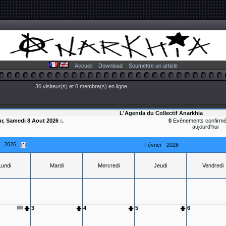
Accueil
Download
Soumettre un article
36 visiteur(s) et 0 membre(s) en ligne.
L'Agenda du Collectif Anarkhia
ur, Samedi 8 Aout 2026 :.
0
Evènements confirmé
aujourd'hui
r 2026
Février
2026
Lundi
Mardi
Mercredi
Jeudi
Vendredi
3
4
5
6