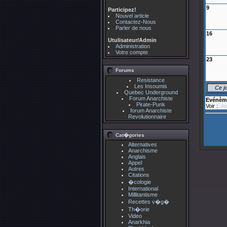
9
Participez!
Nouvel article
Contactez-Nous
Parler de nous
16
Utulisateur/Admin
Administration
Votre compte
23
Forums
Resistance
Les Insoumis
Ce j
Quebec Underground
Forum Anarchiste
Evénèm
Pirate-Punk
Voir :
An
forum Anarchiste
Revolutionnaire
Cat�gories
Alternatives
Anarchisme
Anglais
Appel
Autres
Citations
�cologie
International
Millitantisme
Recettes v�g�
Th�orie
Video
Anarkhia