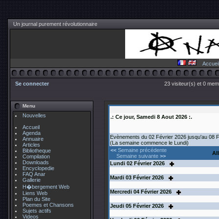
Un journal purement révolutionnaire
Accuei
Se connecter
23 visiteur(s) et 0 mem
Menu
Nouvelles
.: Ce jour, Samedi 8 Aout 2026 :.
Accueil
Agenda
Evènements du 02 Février 2026 jusqu'au 08 F
Annuaire
(La semaine commence le Lundi)
Articles
<<
Semaine précédente
Bibliotheque
Al
Semaine suivante
>>
Compilation
Downloads
Lundi
02
Février 2026
Encyclopedie
FAQ Anar
Mardi
03
Février 2026
Gallerie
H�bergement Web
Mercredi
04
Février 2026
Liens Web
Plan du Site
Poemes et Chansons
Jeudi
05
Février 2026
Sujets actifs
Videos