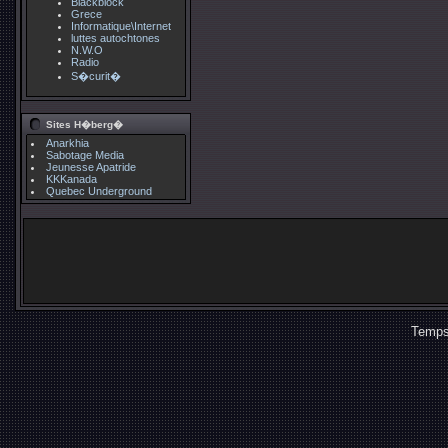
Blackblock
Grece
Informatique\Internet
luttes autochtones
N.W.O
Radio
S�curit�
Sites H�berg�
Anarkhia
Sabotage Media
Jeunesse Apatride
KKKanada
Quebec Underground
Temps