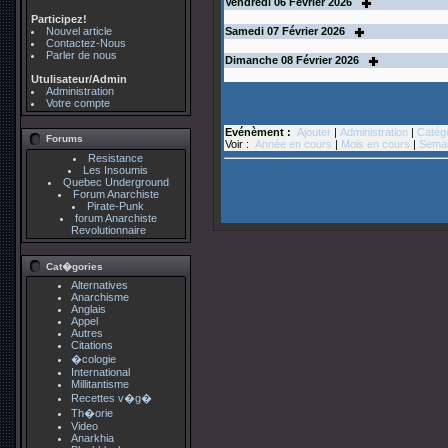
Vendredi
06
Février 2026
Participez!
Nouvel article
Samedi
07
Février 2026
Contactez-Nous
Parler de nous
Dimanche
08
Février 2026
Utulisateur/Admin
Administration
Votre compte
Evénèment :
Ajouter
|
Administration
|
Catég
Forums
Voir :
Année en cours
|
Mois en cours
|
Semai
Resistance
Les Insoumis
Quebec Underground
Forum Anarchiste
Pirate-Punk
forum Anarchiste
Revolutionnaire
Cat�gories
Alternatives
Anarchisme
Anglais
Appel
Autres
Citations
�cologie
International
Millitantisme
Recettes v�g�
Th�orie
Video
Anarkhia