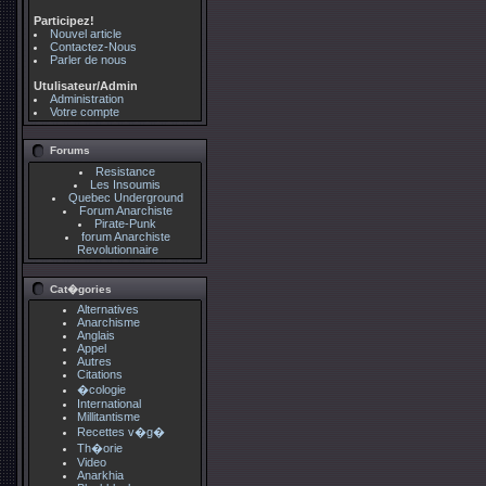
Participez!
Nouvel article
Contactez-Nous
Parler de nous
Utulisateur/Admin
Administration
Votre compte
Forums
Resistance
Les Insoumis
Quebec Underground
Forum Anarchiste
Pirate-Punk
forum Anarchiste
Revolutionnaire
Cat�gories
Alternatives
Anarchisme
Anglais
Appel
Autres
Citations
�cologie
International
Millitantisme
Recettes v�g�
Th�orie
Video
Anarkhia