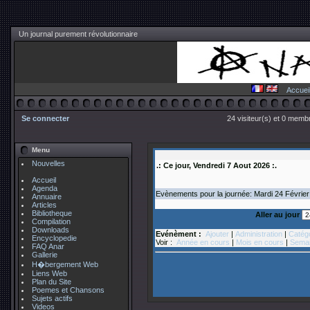
Un journal purement révolutionnaire
Accuei
Se connecter
24 visiteur(s) et 0 membr
Menu
Nouvelles
.: Ce jour, Vendredi 7 Aout 2026 :.
Accueil
Agenda
Evènements pour la journée: Mardi 24
Février
Annuaire
Articles
Bibliotheque
Aller au jour
Compilation
Downloads
Evénèment :
Ajouter
|
Administration
|
Catég
Encyclopedie
Voir :
Année en cours
|
Mois en cours
|
Semai
FAQ Anar
Gallerie
H�bergement Web
Liens Web
Plan du Site
Poemes et Chansons
Sujets actifs
Videos