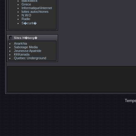
Blackblock
Grece
Informatique\Internet
luttes autochtones
N.W.O
Radio
S�curit�
Sites H�berg�
Anarkhia
Sabotage Media
Jeunesse Apatride
KKKanada
Quebec Underground
Temps