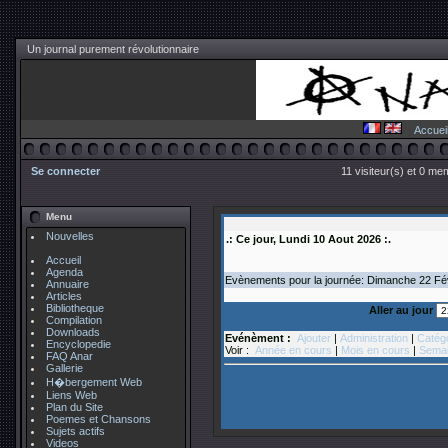
Un journal purement révolutionnaire
Accuei
Se connecter
11 visiteur(s) et 0 me
Menu
Nouvelles
.: Ce jour, Lundi 10 Aout 2026 :.
Accueil
Agenda
Evènements pour la journée: Dimanche 22
Fé
Annuaire
Articles
Bibliotheque
Aller au jour
Compilation
Downloads
Evénèment :
Ajouter
|
Administration
|
Catég
Encyclopedie
Voir :
Année en cours
|
Mois en cours
|
Semai
FAQ Anar
Gallerie
H�bergement Web
Liens Web
Plan du Site
Poemes et Chansons
Sujets actifs
Videos