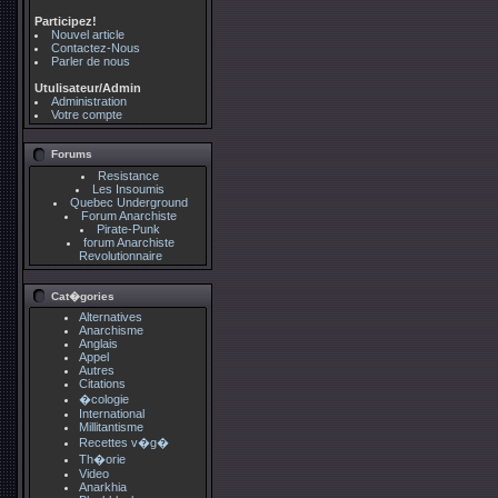
Participez!
Nouvel article
Contactez-Nous
Parler de nous
Utulisateur/Admin
Administration
Votre compte
Forums
Resistance
Les Insoumis
Quebec Underground
Forum Anarchiste
Pirate-Punk
forum Anarchiste
Revolutionnaire
Cat�gories
Alternatives
Anarchisme
Anglais
Appel
Autres
Citations
�cologie
International
Millitantisme
Recettes v�g�
Th�orie
Video
Anarkhia