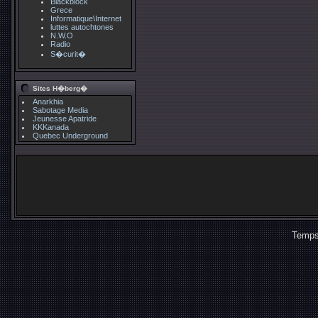
Blackblock
Grece
Informatique\Internet
luttes autochtones
N.W.O
Radio
S�curit�
Sites H�berg�
Anarkhia
Sabotage Media
Jeunesse Apatride
KKKanada
Quebec Underground
Temps