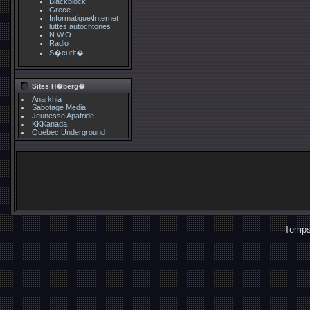
Blackblock
Grece
Informatique\Internet
luttes autochtones
N.W.O
Radio
S�curit�
Sites H�berg�
Anarkhia
Sabotage Media
Jeunesse Apatride
KKKanada
Quebec Underground
Temps