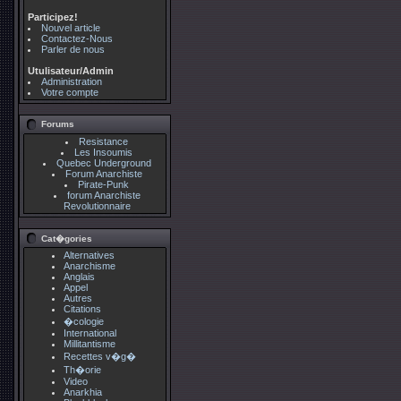
Participez!
Nouvel article
Contactez-Nous
Parler de nous
Utulisateur/Admin
Administration
Votre compte
Forums
Resistance
Les Insoumis
Quebec Underground
Forum Anarchiste
Pirate-Punk
forum Anarchiste
Revolutionnaire
Cat�gories
Alternatives
Anarchisme
Anglais
Appel
Autres
Citations
�cologie
International
Millitantisme
Recettes v�g�
Th�orie
Video
Anarkhia