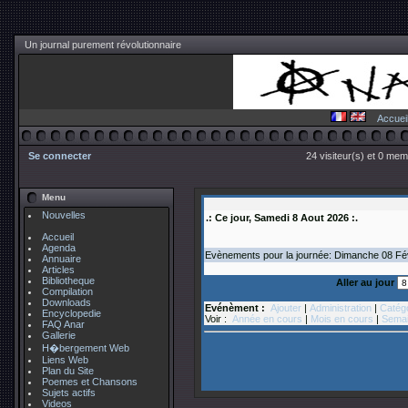
Un journal purement révolutionnaire
Accuei
Se connecter
24 visiteur(s) et 0 mem
Menu
Nouvelles
.: Ce jour, Samedi 8 Aout 2026 :.
Accueil
Agenda
Evènements pour la journée: Dimanche 08
Fé
Annuaire
Articles
Bibliotheque
Aller au jour
Compilation
Downloads
Evénèment :
Ajouter
|
Administration
|
Catég
Encyclopedie
Voir :
Année en cours
|
Mois en cours
|
Semai
FAQ Anar
Gallerie
H�bergement Web
Liens Web
Plan du Site
Poemes et Chansons
Sujets actifs
Videos