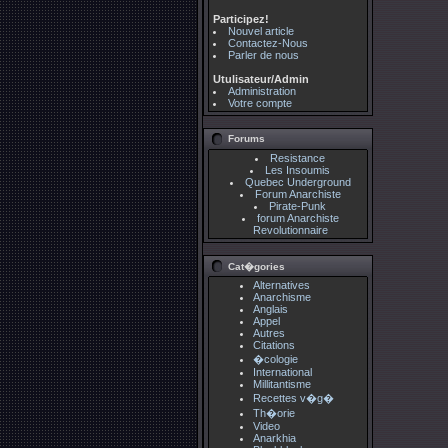
Participez!
Nouvel article
Contactez-Nous
Parler de nous
Utulisateur/Admin
Administration
Votre compte
Forums
Resistance
Les Insoumis
Quebec Underground
Forum Anarchiste
Pirate-Punk
forum Anarchiste
Revolutionnaire
Cat�gories
Alternatives
Anarchisme
Anglais
Appel
Autres
Citations
�cologie
International
Millitantisme
Recettes v�g�
Th�orie
Video
Anarkhia