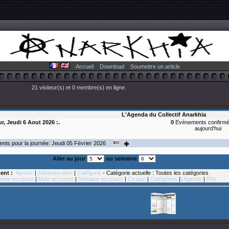
Accueil
Download
Soumettre un article
21 visiteur(s) et 0 membre(s) en ligne.
L'Agenda du Collectif Anarkhia
ur, Jeudi 6 Aout 2026 :.
0
Evènements confirmé
aujourd'hui
ts pour la journée: Jeudi 05
Février
2026
Aller au jour
ou semaine
ent :
Ajouter
|
Administration
|
Catégorie
- Catégorie actuelle : Toutes les catégories
née en cours
|
Mois en cours
|
Semaine en cours
|
Ce jour
|
Catégories
|
Légende
|
Prix