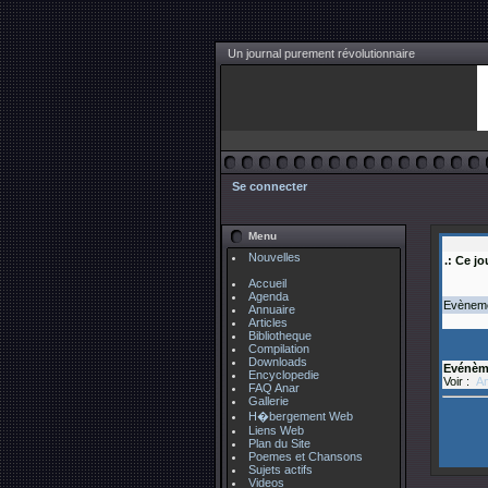
Un journal purement révolutionnaire
Se connecter
Menu
Nouvelles
.: Ce jo
Accueil
Agenda
Evènemen
Annuaire
Articles
Bibliotheque
Compilation
Downloads
Evénèm
Encyclopedie
Voir :
An
FAQ Anar
Gallerie
H�bergement Web
Liens Web
Plan du Site
Poemes et Chansons
Sujets actifs
Videos