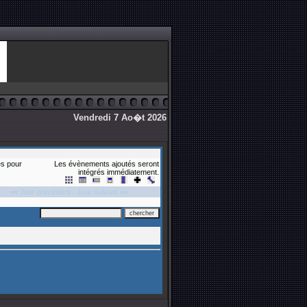
Vendredi 7 Ao�t 2026
s pour
Les évènements ajoutés seront
intégrés immédiatement.
<<
Jour précédent
Jour suivant
>>