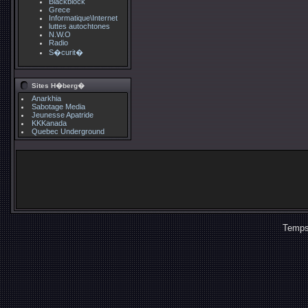
Blackblock
Grece
Informatique\Internet
luttes autochtones
N.W.O
Radio
S�curit�
Sites H�berg�
Anarkhia
Sabotage Media
Jeunesse Apatride
KKKanada
Quebec Underground
Temps