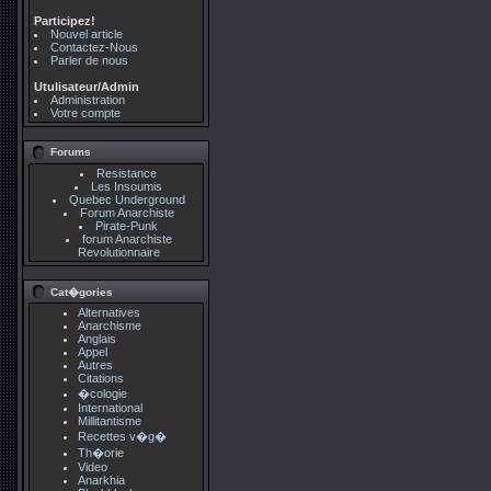
Participez!
Nouvel article
Contactez-Nous
Parler de nous
Utulisateur/Admin
Administration
Votre compte
Forums
Resistance
Les Insoumis
Quebec Underground
Forum Anarchiste
Pirate-Punk
forum Anarchiste
Revolutionnaire
Cat�gories
Alternatives
Anarchisme
Anglais
Appel
Autres
Citations
�cologie
International
Millitantisme
Recettes v�g�
Th�orie
Video
Anarkhia