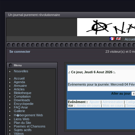
Un journal purement révolutionnaire
Accuei
Se connecter
23 visiteur(s) et 0 
Menu
Nouvelles
.: Ce jour, Jeudi 6 Aout 2026 :.
Accueil
Agenda
Evènements pour la journée: Mercredi 04
Févr
Annuaire
Articles
Bibliotheque
Aller au jour
Compilation
Downloads
Evénèment :
Ajouter
|
Administration
|
Catég
Encyclopedie
Voir :
Année en cours
|
Mois en cours
|
Semai
FAQ Anar
Gallerie
H�bergement Web
Liens Web
Plan du Site
Poemes et Chansons
Sujets actifs
Videos