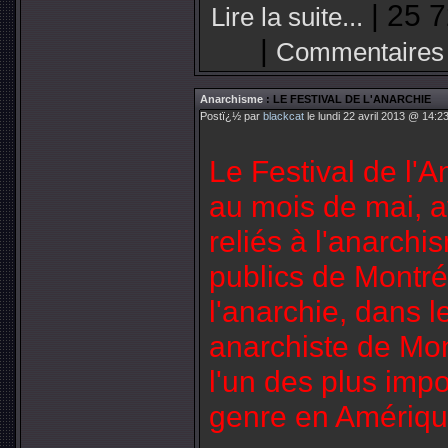
| 25 7
Lire la suite...
|
Commentaires
Anarchisme
: LE FESTIVAL DE L'ANARCHIE
Postï¿½ par
blackcat
le lundi 22 avril 2013 @ 14:2
Le Festival de l'
au mois de mai, 
reliés à l'anarchi
publics de Montré
l'anarchie, dans l
anarchiste de Mon
l'un des plus imp
genre en Amériqu