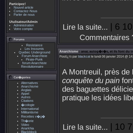
Participez!
Nouvel article
Contactez-Nous
Parler de nous
Utulisateur/Admin
| 6 10
Lire la suite...
Administration
Votre compte
Commentaires 
Forums
Resistance
Les Insoumis
Anarchisme
: anar, autog�r�s, et ils font du 
Quebec Underground
Forum Anarchiste
Postï¿½ par
blackcat
le lundi 06 janvier 2014 @ 14
Pirate-Punk
forum Anarchiste
Revolutionnaire
A Montreuil, près de
Cat�gories
conquête du pain
fon
Alternatives
Anarchisme
des baguettes délicie
Anglais
Appel
pratique les idées lib
Autres
Citations
�cologie
International
Millitantisme
Recettes v�g�
Th�orie
| 10 7
Video
Lire la suite...
Anarkhia
Blackblock