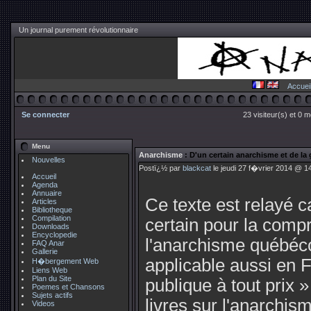
Un journal purement révolutionnaire
Accuei
Se connecter
23 visiteur(s) et 0 
Menu
Anarchisme
: D'un certain anarchisme et de 
Nouvelles
Postï¿½ par
blackcat
le jeudi 27 f�vrier 2014 @ 1
Accueil
Agenda
Annuaire
Ce texte est relayé ca
Articles
Bibliotheque
Compilation
certain pour la compr
Downloads
Encyclopedie
l'anarchisme québécoi
FAQ Anar
Gallerie
applicable aussi en F
H�bergement Web
Liens Web
Plan du Site
publique à tout prix 
Poemes et Chansons
Sujets actifs
livres sur l'anarchis
Videos