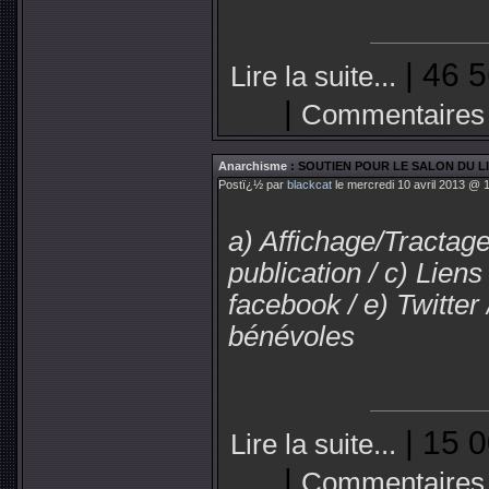
| 46 5
Lire la suite...
|
Commentaires
Anarchisme
: SOUTIEN POUR LE SALON DU L
Postï¿½ par
blackcat
le mercredi 10 avril 2013 @ 1
a) Affichage/Tractag
publication / c) Lien
facebook / e) Twitter 
bénévoles
| 15 0
Lire la suite...
|
Commentaires