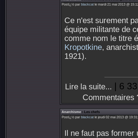
Postï¿½ par
blackcat
le mardi 21 mai 2013 @ 15:12
Ce n'est surement pa
équipe militante de c
comme nom le titre
Kropotkine
, anarchi
1921).
| 6 33
Lire la suite...
Commentaires 
Anarchisme
: Les chefs
Postï¿½ par
blackcat
le jeudi 02 mai 2013 @ 19:31
Il ne faut pas former