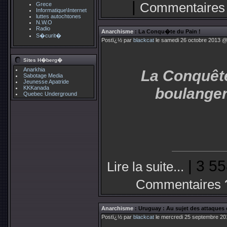
|
Commentaires
Grece
Informatique\Internet
luttes autochtones
N.W.O
Radio
Anarchisme
: La Conqu�te du Pain !
S�curit�
Postï¿½ par
blackcat
le samedi 26 octobre 2013 @
Sites H�berg�
Anarkhia
La Conquête
Sabotage Media
Jeunesse Apatride
boulanger
KKKanada
Quebec Underground
| 3 55
Lire la suite...
Commentaires 
Anarchisme
: Uruguay : Au sujet des attaque
Postï¿½ par
blackcat
le mercredi 25 septembre 20