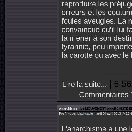
reproduire les préjug
erreurs et les coutum
foules aveugles. La
convaincue qu'il lui 
la mener à son destin.
tyrannie, peu importe
la carotte ou avec le
| 6 56
Lire la suite...
Commentaires 
Anarchisme
: Le MOUVEMENT ANARCHISTE E
Postï¿½ par
blackcat
le mardi 30 avril 2013 @ 13:4
L'anarchisme a une l