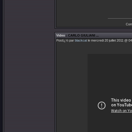
Com
Video
: CARLO GIULIANI ...
Postï¿½ par
blackcat
le mercredi 20 juillet 2011 @ 0