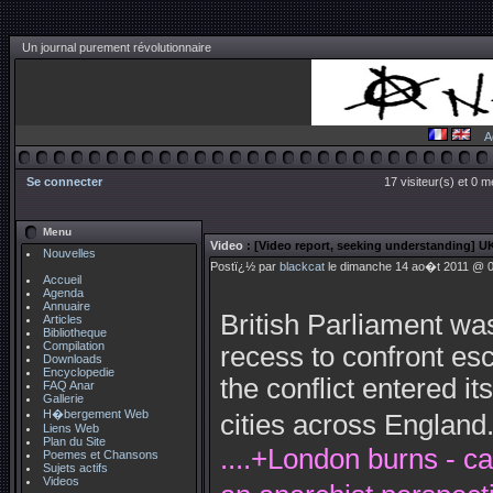
Un journal purement révolutionnaire
A
Se connecter
17 visiteur(s) et 0 
Menu
Video
: [Video report, seeking understanding] UK
Nouvelles
Postï¿½ par
blackcat
le dimanche 14 ao�t 2011 @ 05
Accueil
Agenda
Annuaire
British Parliament wa
Articles
Bibliotheque
Compilation
recess to confront esc
Downloads
Encyclopedie
the conflict entered it
FAQ Anar
Gallerie
H�bergement Web
cities across England.
Liens Web
Plan du Site
....+London burns - c
Poemes et Chansons
Sujets actifs
Videos