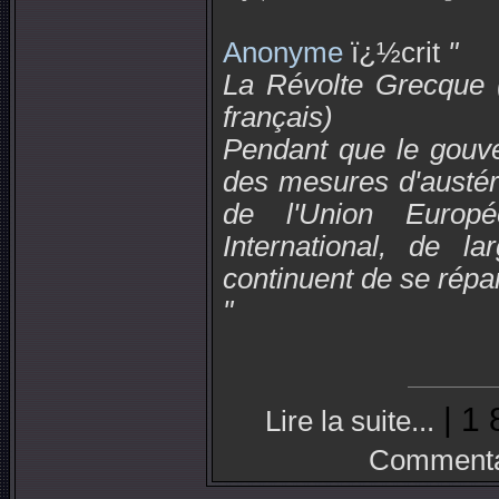
Anonyme
ï¿½crit
"
La Révolte Grecque (
français)
Pendant que le gouv
des mesures d'austér
de l'Union Europ
International, de la
continuent de se répa
"
| 1 
Lire la suite...
Commenta