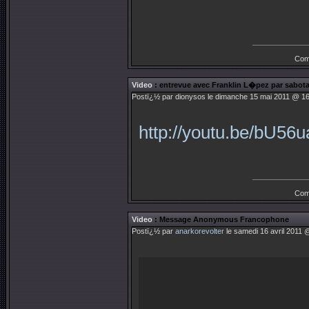
Com
Video
: entrevue avec Franklin L�pez par sabota
Postï¿½ par
dionysos
le dimanche 15 mai 2011 @ 16
http://youtu.be/bU56u
Com
Video
: Message Anonymous Francophone
Postï¿½ par
anarkorevolter
le samedi 16 avril 2011 