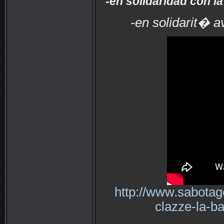
-en solidaridad con la
-en solidarit� av
http://www.sabotag
clazze-la-b