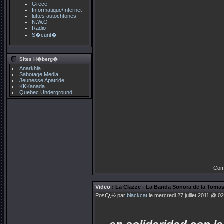
Grece
Informatique\Internet
luttes autochtones
N.W.O
Radio
S�curit�
Sites H�berg�
Anarkhia
Sabotage Media
Jeunesse Apatride
KKKanada
Quebec Underground
Com
Video
: La Clazze - La Banda Sonora de la Toma
Postï¿½ par
blackcat
le mercredi 27 juillet 2011 @ 0