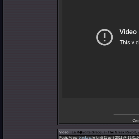
Com
Video
: La R�volte Grecque (The Greek Revolt, 
Postï¿½ par
blackcat
le lundi 11 avril 2011 @ 13:01:0