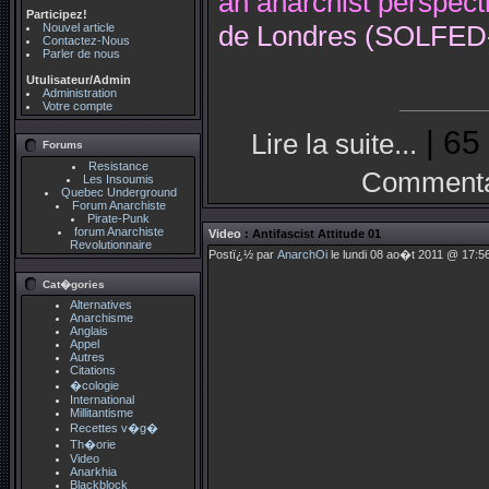
an anarchist perspectiv
Participez!
Nouvel article
de Londres (SOLFED
Contactez-Nous
Parler de nous
Utulisateur/Admin
Administration
Votre compte
| 65
Lire la suite...
Forums
Resistance
Commenta
Les Insoumis
Quebec Underground
Forum Anarchiste
Pirate-Punk
forum Anarchiste
Video
: Antifascist Attitude 01
Revolutionnaire
Postï¿½ par
AnarchOi
le lundi 08 ao�t 2011 @ 17:56
Cat�gories
Alternatives
Anarchisme
Anglais
Appel
Autres
Citations
�cologie
International
Millitantisme
Recettes v�g�
Th�orie
Video
Anarkhia
Blackblock