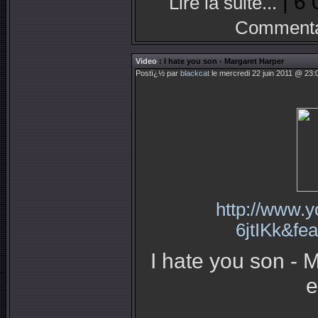
| 6 
Lire la suite...
Commenta
Video
: I hate you son - Margaret Harper
Postï¿½ par
blackcat
le mercredi 22 juin 2011 @ 23:
http://www.y
6jtIKk&fe
I hate you son - M
e