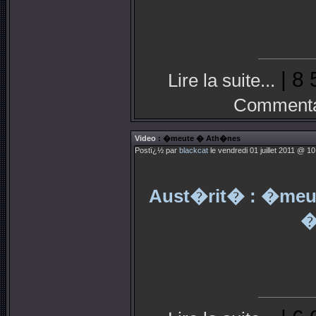
| 8 
Lire la suite...
Commenta
Video
: �meute � Ath�nes
Postï¿½ par
blackcat
le vendredi 01 juillet 2011 @ 10
Aust�rit� : �meut
�