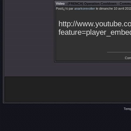
Video
: (FRENCH) Operation Cooldown - Com
Postï¿½ par
anarkorevolter
le dimanche 10 avril 201
http://www.youtube.
feature=player_em
Com
Temp