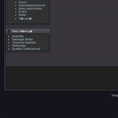
Grece
Informatique\Internet
luttes autochtones
N.W.O
Radio
S�curit�
Sites H�berg�
Anarkhia
Sabotage Media
Jeunesse Apatride
KKKanada
Quebec Underground
Temp