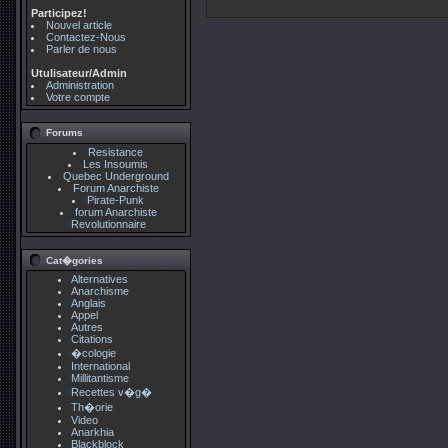
Participez!
Nouvel article
Contactez-Nous
Parler de nous
Utulisateur/Admin
Administration
Votre compte
Forums
Resistance
Les Insoumis
Quebec Underground
Forum Anarchiste
Pirate-Punk
forum Anarchiste
Revolutionnaire
Cat�gories
Alternatives
Anarchisme
Anglais
Appel
Autres
Citations
�cologie
International
Millitantisme
Recettes v�g�
Th�orie
Video
Anarkhia
Blackblock