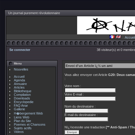
Un journal purement révolutionnaire
Accuei
Se connecter
38 visiteur(s) et 0 membre
Menu
Envoi d'un Article ï¿½ un ami
Nouvelles
Vous allez envoyer cet Article
G20: Deux cama
Accueil
:
Agenda
Annuaire
Votre nom :
Articles
Bibliotheque
Votre E-mail :
Compilation
Downloads
Encyclopedie
FAQ Anar
Nom du destinataire :
Gallerie
H�bergement Web
E-mail du destinataire :
Liens Web
Plan du Site
Poemes et Chansons
Nï¿½cessite une traduction
[** Anti-Spam / Tha
Sujets actifs
Videos