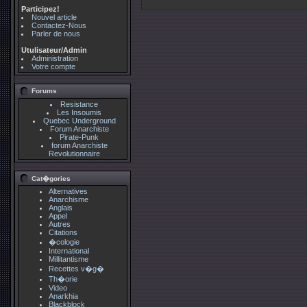
Participez!
Nouvel article
Contactez-Nous
Parler de nous
Utulisateur/Admin
Administration
Votre compte
Forums
Resistance
Les Insoumis
Quebec Underground
Forum Anarchiste
Pirate-Punk
forum Anarchiste
Revolutionnaire
Cat�gories
Alternatives
Anarchisme
Anglais
Appel
Autres
Citations
�cologie
International
Millitantisme
Recettes v�g�
Th�orie
Video
Anarkhia
Blackblock