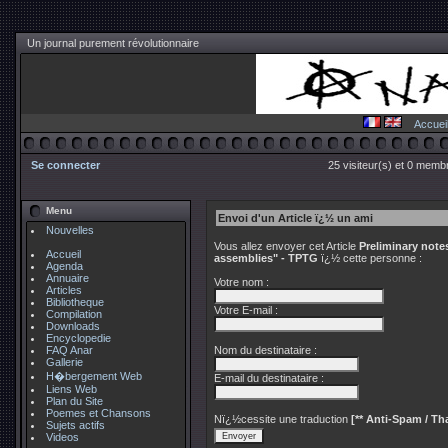
Un journal purement révolutionnaire
Accuei
Se connecter
25 visiteur(s) et 0 membr
Menu
Envoi d'un Article ï¿½ un ami
Nouvelles
Vous allez envoyer cet Article
Preliminary note
Accueil
assemblies" - TPTG
ï¿½ cette personne :
Agenda
Annuaire
Votre nom :
Articles
Bibliotheque
Votre E-mail :
Compilation
Downloads
Encyclopedie
FAQ Anar
Nom du destinataire :
Gallerie
H�bergement Web
E-mail du destinataire :
Liens Web
Plan du Site
Poemes et Chansons
Nï¿½cessite une traduction
[** Anti-Spam / Tha
Sujets actifs
Videos