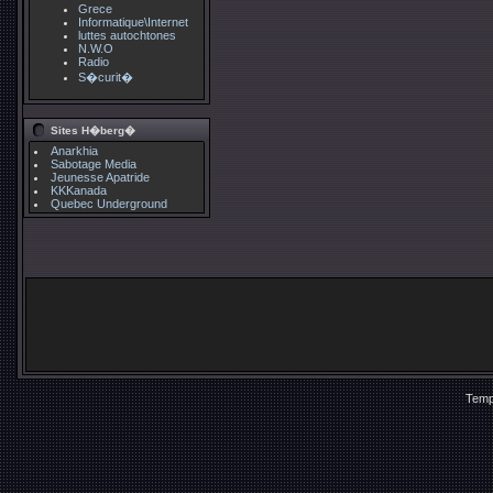
Grece
Informatique\Internet
luttes autochtones
N.W.O
Radio
S�curit�
Sites H�berg�
Anarkhia
Sabotage Media
Jeunesse Apatride
KKKanada
Quebec Underground
Temp