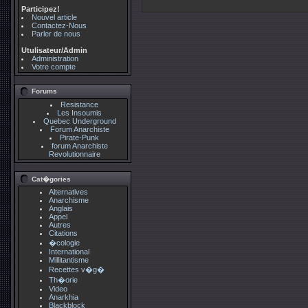
Participez!
Nouvel article
Contactez-Nous
Parler de nous
Utulisateur/Admin
Administration
Votre compte
Forums
Resistance
Les Insoumis
Quebec Underground
Forum Anarchiste
Pirate-Punk
forum Anarchiste
Revolutionnaire
Cat�gories
Alternatives
Anarchisme
Anglais
Appel
Autres
Citations
�cologie
International
Millitantisme
Recettes v�g�
Th�orie
Video
Anarkhia
Blackblock