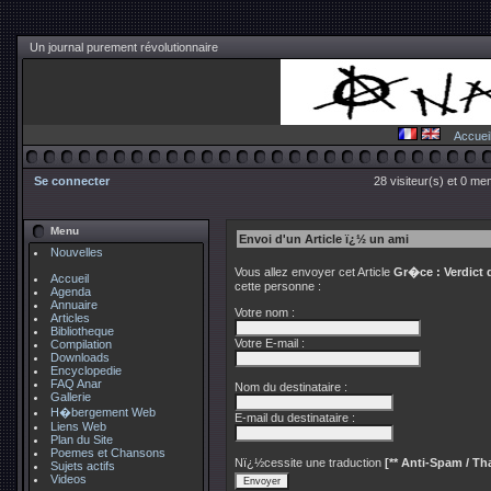
Un journal purement révolutionnaire
Accuei
Se connecter
28 visiteur(s) et 0 me
Menu
Envoi d'un Article ï¿½ un ami
Nouvelles
Vous allez envoyer cet Article
Gr�ce : Verdict 
Accueil
cette personne :
Agenda
Annuaire
Votre nom :
Articles
Bibliotheque
Votre E-mail :
Compilation
Downloads
Encyclopedie
FAQ Anar
Nom du destinataire :
Gallerie
H�bergement Web
E-mail du destinataire :
Liens Web
Plan du Site
Poemes et Chansons
Nï¿½cessite une traduction
[** Anti-Spam / Tha
Sujets actifs
Videos