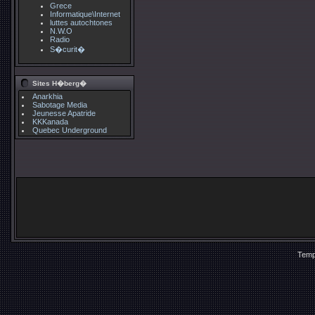
Grece
Informatique\Internet
luttes autochtones
N.W.O
Radio
S�curit�
Sites H�berg�
Anarkhia
Sabotage Media
Jeunesse Apatride
KKKanada
Quebec Underground
Temp