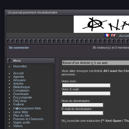
Un journal purement révolutionnaire
Accuei
Se connecter
36 visiteur(s) et 0 membre
Menu
Envoi d'un Article ï¿½ un ami
Nouvelles
Vous allez envoyer cet Article
All I want for Ch
Accueil
personne :
Agenda
Annuaire
Votre nom :
Articles
Bibliotheque
Votre E-mail :
Compilation
Downloads
Encyclopedie
FAQ Anar
Nom du destinataire :
Gallerie
H�bergement Web
E-mail du destinataire :
Liens Web
Plan du Site
Poemes et Chansons
Nï¿½cessite une traduction
[** Anti-Spam / Tha
Sujets actifs
Videos