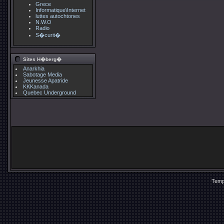
Grece
Informatique\Internet
luttes autochtones
N.W.O
Radio
S�curit�
Sites H�berg�
Anarkhia
Sabotage Media
Jeunesse Apatride
KKKanada
Quebec Underground
Temp