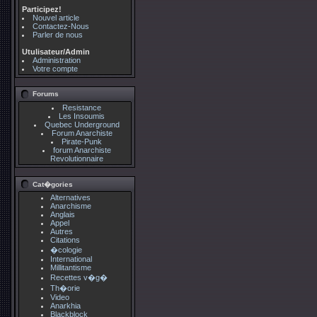
Participez!
Nouvel article
Contactez-Nous
Parler de nous
Utulisateur/Admin
Administration
Votre compte
Forums
Resistance
Les Insoumis
Quebec Underground
Forum Anarchiste
Pirate-Punk
forum Anarchiste
Revolutionnaire
Cat�gories
Alternatives
Anarchisme
Anglais
Appel
Autres
Citations
�cologie
International
Millitantisme
Recettes v�g�
Th�orie
Video
Anarkhia
Blackblock