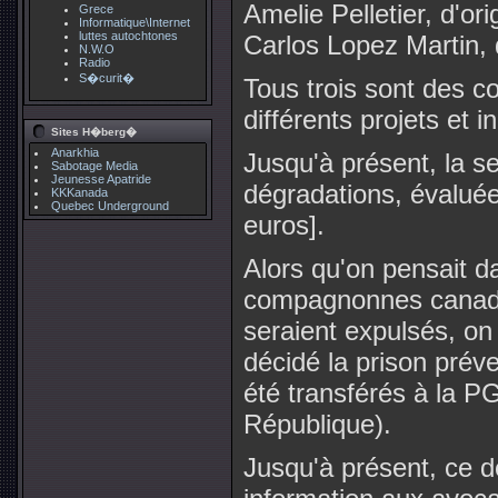
Amelie Pelletier, d'or
Grece
Informatique\Internet
luttes autochtones
Carlos Lopez Martin, 
N.W.O
Radio
S�curit�
Tous trois sont des c
différents projets et in
Sites H�berg�
Anarkhia
Jusqu'à présent, la se
Sabotage Media
Jeunesse Apatride
dégradations, évalué
KKKanada
Quebec Underground
euros].
Alors qu'on pensait 
compagnonnes canadie
seraient expulsés, on 
décidé la prison préve
été transférés à la P
République).
Jusqu'à présent, ce d