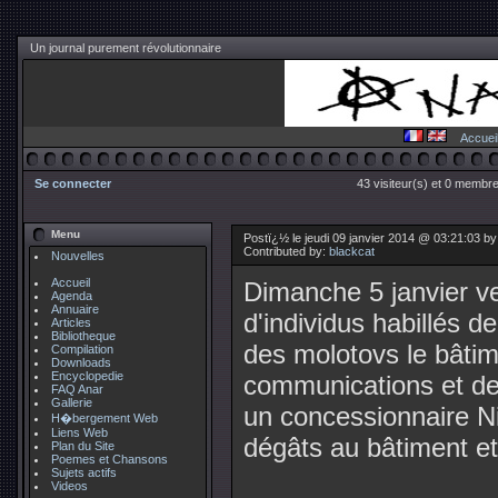
Un journal purement révolutionnaire
Accuei
Se connecter
43 visiteur(s) et 0 membre
Menu
Postï¿½ le jeudi 09 janvier 2014 @ 03:21:03 b
Contributed by:
blackcat
Nouvelles
Accueil
Dimanche 5 janvier ve
Agenda
Annuaire
d'individus habillés d
Articles
Bibliotheque
des molotovs le bâtim
Compilation
Downloads
Encyclopedie
communications et des
FAQ Anar
Gallerie
un concessionnaire Ni
H�bergement Web
Liens Web
dégâts au bâtiment et 
Plan du Site
Poemes et Chansons
Sujets actifs
Videos