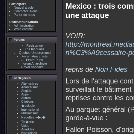
Mexico : trois com
Participez!
Nouvel article
Contactez-Nous
une attaque
Parler de nous
Utulisateur/Admin
Administration
Votre compte
VOIR:
Forums
http://montreal.media
Resistance
Les Insoumis
n%C3%A9cessaire-po
Quebec Underground
Forum Anarchiste
Pirate-Punk
forum Anarchiste
Revolutionnaire
repris de
Non Fides
Cat�gories
Lors de l'attaque contr
Alternatives
Anarchisme
surveillait le bâtiment
Anglais
Appel
reprises contre les 
Autres
Citations
�cologie
Au parquet général (
International
Millitantisme
garde-à-vue :
Recettes v�g�
Th�orie
Video
Fallon Poisson, d'ori
Anarkhia
Blackblock