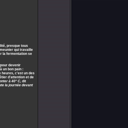
alité, presque tous
meunier qui travaille
ser la fermentation se
e pour devenir
à un bon pain :
e heures, c'est un des
étier d'attention et de
onter à 40° C,
dit
oute la journée devant