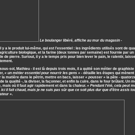
Le boulanger libéré, affiche au mur du magasin
-
 il y a le produit lui-même, qui est l'essentiel : les ingrédients utilisés sont de qu
agriculture biologique, et la farine (deux tonnes par semaine) est fournie par un 
le de pierre. Surtout, il y a le temps pris pour bien lever le pain, le ralentir, lais
ntement.
sous-sol, Mathieu - il est là depuis trois mois, il a quitté son métier de graphist
er,
« un métier essentiel pour nourrir les gens »
- détaille les étapes qui mènent 
 la matière dans le pétrin, mettre en bacs, laisser
« pousser »
la pâte - quatorz
e la qualité -, la diviser, la façonner, et enfin la cuire, dans le four brûlant. Un m
, mais où il faut agir rapidement et dans la chaleur.
« Pendant l'été, cela peut m
.
Ici il fait chaud, mais je ne suis pas sûr que ce soit plus dur que d'être assis t
ateur »
.