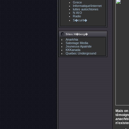
Grece
Informatique\Internet
luttes autochtones
N.W.O
Radio
S�curit�
Sites H�berg�
Anarkhia
Sabotage Media
Jeunesse Apatride
KKKanada
Quebec Underground
Mais on 
témoigne
anachist
n'existe