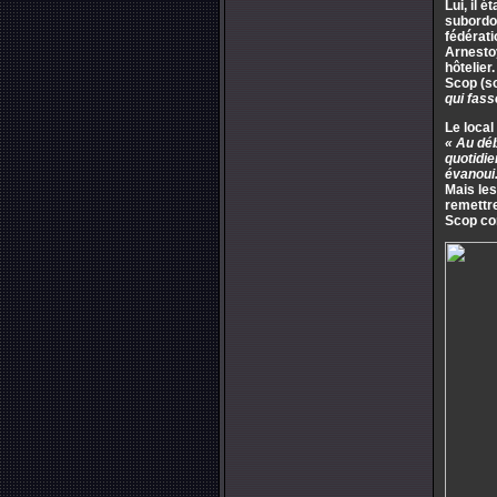
Lui, il 
subordon
fédérati
Arnestoy
hôtelier
Scop (so
qui fass
Le local
« Au débu
quotidie
évanoui.
Mais les
remettre
Scop com