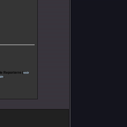
de Reporterre (
voir
.
ain