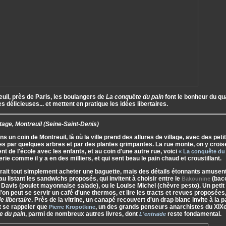
uil, près de Paris, les boulangers de
La conquête du pain
font le bonheur du qu
s délicieuses... et mettent en pratique les idées libertaires.
age, Montreuil (Seine-Saint-Denis)
ns un coin de Montreuil, là où la ville prend des allures de village, avec des pet
s par quelques arbres et par des plantes grimpantes. La rue monte, on y croise
nt de l'école avec les enfants, et au coin d'une autre rue, voici
« La conquête du 
rie comme il y a en des milliers, et qui sent beau le pain chaud et croustillant.
rait tout simplement acheter une baguette, mais des détails étonnants amusen
au listant les sandwichs proposés, qui invitent à choisir entre le
(bac
Bakounine
 Davis (poulet mayonnaise salade), ou le Louise Michel (chèvre pesto). Un petit
l'on peut se servir un café d'une thermos, et lire les tracts et revues proposé
 libertaire
. Près de la vitrine, un canapé recouvert d'un drap blanc invite à la 
t se rappeler que
, un des grands penseurs anarchistes du XIXe 
Pierre Kropotkine
e du pain
, parmi de nombreux autres livres, dont
reste fondamental.
L'entraide