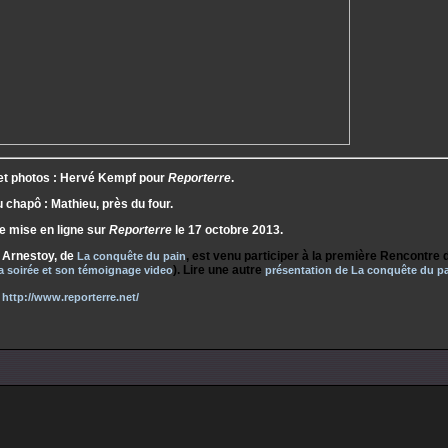
et photos : Hervé Kempf pour
Reporterre
.
 chapô : Mathieu, près du four.
e mise en ligne sur
Reporterre
le 17 octobre 2013.
Arnestoy, de
, est venu participer à la première Rencontre 
La conquête du pain
). Lire une autre
 la soirée et son témoignage video
présentation de La conquête du p
http://www.reporterre.net/
: