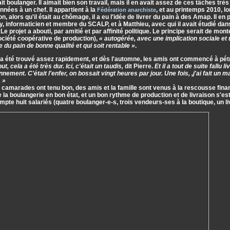
était boulanger. Il aimait bien son travail, mais il en avait assez de ces tâches trè
nées à un chef. Il appartient à la
, et au printemps 2010, l
Fédération anarchiste
on, alors qu'il était au chômage, il a eu l'idée de livrer du pain à des Amap. Il e
, informaticien et membre du SCALP, et à Matthieu, avec qui il avait étudié da
. Le projet a abouti, par amitié et par affinité politique. Le principe serait de mo
ciété coopérative de production),
« autogérée, avec une implication sociale et 
e du pain de bonne qualité et qui soit rentable »
.
 a été trouvé assez rapidement, et dès l'automne, les amis ont commencé à pétrir
t, cela a été très dur. Ici, c'était un taudis,
dit Pierre.
Et il a tout de suite fallu l
nnement. C'était l'enfer, on bossait vingt heures par jour. Une fois, ,j'ai fait un m
 »
 camarades ont tenu bon, des amis et la famille sont venus à la rescousse fina
 la boulangerie en bon état, et un bon rythme de production et de livraison s'est
pte huit salariés (quatre boulanger-e-s, trois vendeurs-ses à la boutique, un li