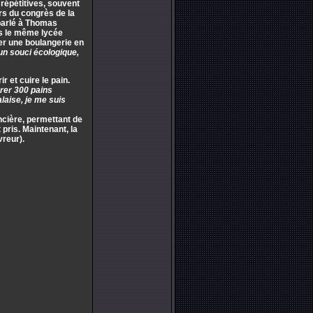
s répétitives, souvent
ors du congrès de la
n parlé à Thomas
ns le même lycée
nter une boulangerie en
un souci écologique,
 et cuire le pain.
ivrer 300 pains
alaise, je me suis
ncière, permettant de
 pris. Maintenant, la
vreur).