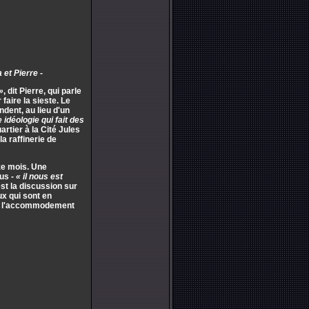
 et Pierre
-
»
, dit Pierre, qui parle
faire la sieste. Le
ndent, au lieu d'un
 idéologie qui fait des
rtier à la Cité Jules
a raffinerie de
ze mois. Une
us -
« il nous est
st la discussion sur
ux qui sont en
ver l'accommodement