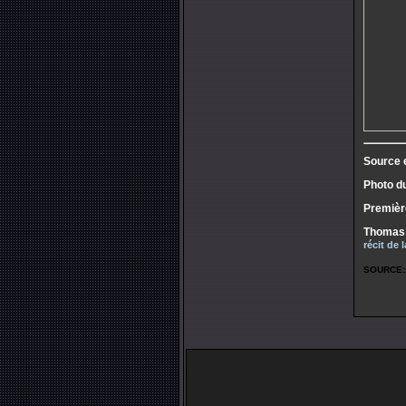
Source
Photo du
Premièr
Thomas 
récit de
SOURCE