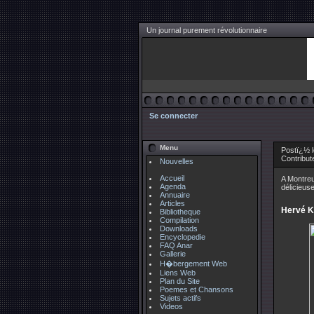
Un journal purement révolutionnaire
Se connecter
Menu
Postï¿½ l
Contribut
Nouvelles
Accueil
A Montreu
Agenda
délicieuse
Annuaire
Articles
Hervé K
Bibliotheque
Compilation
Downloads
Encyclopedie
FAQ Anar
Gallerie
H�bergement Web
Liens Web
Plan du Site
Poemes et Chansons
Sujets actifs
Videos