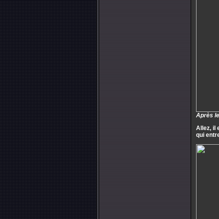
Après le
Allez, i
qui entr