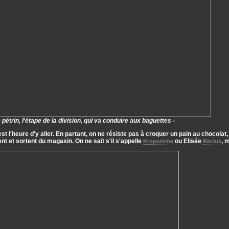
 pétrin, l'étape de la division, qui va conduire aux baguettes
-
l est l'heure d'y aller. En partant, on ne résiste pas à croquer un pain au chocol
ent et sortent du magasin. On ne sait s'il s'appelle
ou Elisée
, 
Kropotkine
Reclus