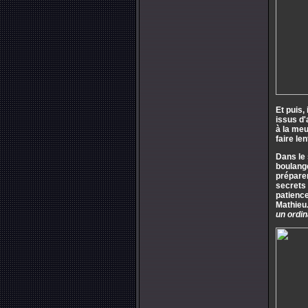
Et puis,
issus d'
à la meu
faire le
Dans le 
boulang
préparer
secrets d
patience
Mathieu
un ordin