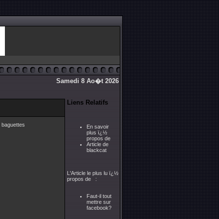
Samedi 8 Ao�t 2026
Liens Relatifs
s baguettes
En savoir
plus ï¿½
propos de
Article de
blackcat
L'Article le plus lu ï¿½
propos de :
Faut-il tout
mettre sur
facebook?