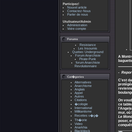
Participez!
Nouvel article
Contactez-Nous
Parler de nous
Utulisateur/Admin
Administration
Votre compte
Forums
Resistance
Les Insoumis
Quebec Underground
Forum Anarchiste
A Montre
Pirate-Punk
baguette
forum Anarchiste
Revolutionnaire
Report
Cat�gories
C'est da
Alternatives
protégée
Anarchisme
revienne
Anglais
boulange
Appel
Autres
Citations
On voud
�cologie
ce table
International
l'Angela
Millitantisme
mur, où 
Recettes v�g�
Le Monde
Th�orie
poser, e
Video
conquêt
Anarkhia
Blackblock