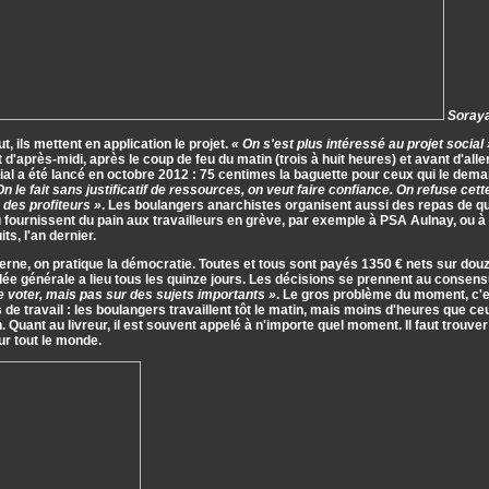
Soraya
ut, ils mettent en application le projet.
« On s'est plus intéressé au projet social 
 d'après-midi, après le coup de feu du matin (trois à huit heures) et avant d'aller 
cial a été lancé en octobre 2012 : 75 centimes la baguette pour ceux qui le dema
On le fait sans justificatif de ressources, on veut faire confiance. On refuse cette
des profiteurs »
. Les boulangers anarchistes organisent aussi des repas de qua
 fournissent du pain aux travailleurs en grève, par exemple à PSA Aulnay, ou à l
ts, l'an dernier.
terne, on pratique la démocratie. Toutes et tous sont payés 1350 € nets sur dou
e générale a lieu tous les quinze jours. Les décisions se prennent au consens
e voter, mais pas sur des sujets importants »
. Le gros problème du moment, c'e
 de travail : les boulangers travaillent tôt le matin, mais moins d'heures que ce
 Quant au livreur, il est souvent appelé à n'importe quel moment. Il faut trou
ur tout le monde.