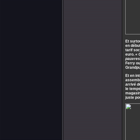
Et surto
en début
tarif so
euro.
« 
pauvres 
Ferry ou
Grandpui
Et en in
assemblé
arrivé d
le temps
magasin.
juste po