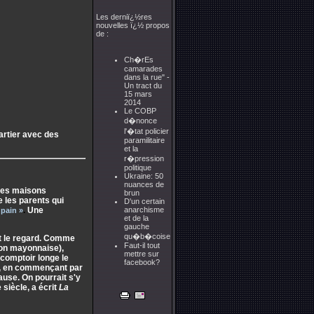
Les derniï¿½res
nouvelles ï¿½ propos
de :
Ch�rEs
camarades
dans la rue" -
Un tract du
15 mars
2014
Le COBP
d�nonce
l'�tat policier
artier avec des
paramilitaire
et la
r�pression
politique
Ukraine: 50
nuances de
ites maisons
brun
 les parents qui
D'un certain
anarchisme
.
Une
pain »
et de la
gauche
qu�b�coise
t le regard. Comme
Faut-il tout
on mayonnaise),
mettre sur
 comptoir longe le
facebook?
es, en commençant par
pause. On pourrait s'y
siècle, a écrit
La