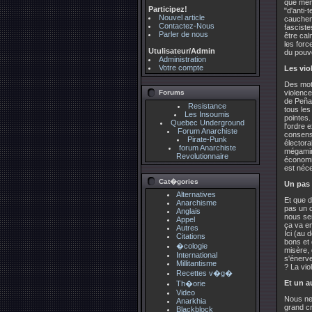
que mèn
Participez!
"d'anti-
Nouvel article
cauchema
Contactez-Nous
fasciste
Parler de nous
être cal
les forc
Utulisateur/Admin
du pouvo
Administration
Votre compte
Les vio
Des mots
Forums
violence
de Peñar
Resistance
tous les
Les Insoumis
pointes.
Quebec Underground
l'ordre e
Forum Anarchiste
consensu
Pirate-Punk
électora
forum Anarchiste
mégamine
Revolutionnaire
économiq
est néce
Cat�gories
Un pas 
Alternatives
Et que d
Anarchisme
pas un c
Anglais
nous sem
Appel
ça va em
Autres
Ici (au 
Citations
bons et 
�cologie
misère, 
International
s'énerve
Millitantisme
? La vio
Recettes v�g�
Et un au
Th�orie
Video
Nous ne 
Anarkhia
grand cr
Blackblock