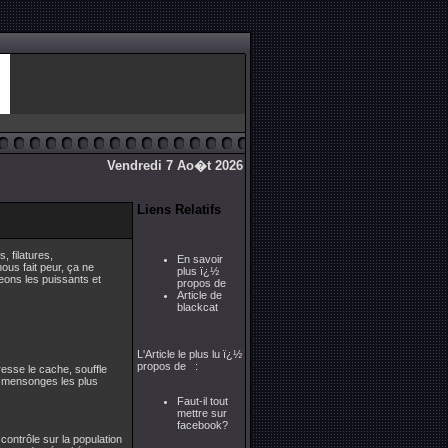
Vendredi 7 Ao�t 2026
Liens Relatifs
 filatures,
En savoir
ous fait peur, ça ne
plus ï¿½
eons les puissants et
propos de
Article de
blackcat
L'Article le plus lu ï¿½
propos de :
resse le cache, souffle
es mensonges les plus
Faut-il tout
mettre sur
facebook?
 contrôle sur la population