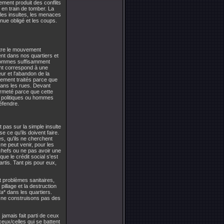
blement produit des conflits
en train de tomber. La
 les insultes, les menaces
 nue obligé et les coups.
tre le mouvement
nt dans nos quartiers et
s sommes suffisamment
ent correspond à une
ur et l'abandon de la
ement traités parce que
dans les rues. Devant
ermeté parce que cette
s politiques ou hommes
éfendre.
 pas sur la simple insulte
 ce qu'ils doivent faire.
s, qu'ils ne cherchent
ne peut venir, pour les
chefs ou ne pas avoir une
ue le crédit social s'est
tis. Tant pis pour eux,
 problèmes sanitaires,
illage et la destruction
ta
* dans les quartiers.
us ne construisons pas des
amais fait parti de ceux
eux/celles qui se battent