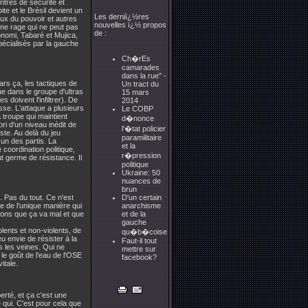
tres de sécurité et
te et le Brésil devient un
Les derniï¿½res
ux du pouvoir et autres
nouvelles ï¿½ propos
 Une rage qui ne peut pas
de :
Bonomi, Tabaré et Mujica,
spécialisés par la gauche
Ch�rEs
camarades
dans la rue" -
ars ça, les tactiques de
Un tract du
que dans le groupe d'ultras
15 mars
 doivent l'infiltrer). De
2014
esse. L'attaque a plusieurs
Le COBP
a troupe qui maintient
d�nonce
abri d'un niveau inédit de
l'�tat policier
ste. Au delà du jeu
paramilitaire
un des partis. La
et la
 coordination politique,
r�pression
ut germe de résistance. Il
politique
Ukraine: 50
nuances de
brun
D'un certain
. Pas du tout. Ce n'est
anarchisme
re de l'unique manière qui
et de la
yons que ça va mal et que
gauche
olents et non-violents, de
qu�b�coise
u envie de résister à la
Faut-il tout
s les veines. Qui ne
mettre sur
le goût de l'eau de l'OSE
facebook?
itale.
erté, et ça c'est une
e qui. C'est pour cela que