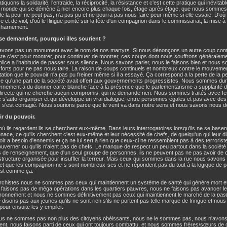
tiquons la solidarité, l'entraide, la réciprocité, la résistance et c'est cette pratique qui inévita
 monde qui se démène à nier encore plus chaque fois, étage après étage, que nous sommes 
de la peur ne peut pas, n'a pas pu et ne pourra pas nous faire peur même si elle essaie. D'où
re et de viol, d'où le flingue pointé sur la tête d'un compagnon dans le commissariat, la mise à
acharnement.
s se demandent, pourquoi illes sourient ?
avons pas un monument avec le nom de nos martyrs. Si nous dénonçons un autre coup con
te c'est pour montrer, pour continuer de montrer, ces coups dont nous souffrons généraleme
olice a l'habitude de passer sous silence. Nous savons parler, nous le faisons bien et nou
t forts pour ne pas nous taire. La raison de coups continuels et nombreux contre le mouvem
tion que le pouvoir n'a pas pu freiner même si il a essayé. Ça correspond a la perte de la pe
ce qu'une part de la société avait offert aux gouvernements progressistes. Nous sommes dur
ernement a du donner carte blanche face à la présence que le parlementarisme a supplanté 
n directe qui ne cherche aucun compromis, qui ne demande rien. Nous sommes traités avec f
 s'auto-organiser et qui développe un vrai dialogue, entre personnes égales et pas avec de
e, s'est contagié. Nous sourions parce que le vent va dans notre sens et nous savons nous d
ir du pouvoir.
où ils regardent ils se cherchent eux-même. Dans leurs interrogatoires lorsqu'ils ne se basent
nace, ce qu'ils cherchent c'est eux-même et leur nécessité de chefs, de quelqu'un qui leur dise
ir a besoin d'ennemis et ça ne lui sert à rien que ceux-ci ne ressemblent pas à des terroriste
uverner ou qu'ils n'aient pas de chefs. Le manque de respect un peu partout dans la société 
 de renseignement, que d'un seul groupe de personnes, ils ne peuvent pas ne pas avoir de 
tructure organisée pour insuffler la terreur. Mais ceux qui sommes dans la rue nous savons q
et que les compagnon·ne·s sont nombreux·ses et ne répondent pas du tout à la logique de par
est comme ça.
rchistes nous ne sommes pas ceux qui maintiennent un système de santé qui génère mort et
faisons pas de méga opérations dans les quartiers pauvres, nous ne faisons pas avancer le p
vironnement et nous ne sommes définitivement pas ceux qui maintiennent le marché de la
pas
disons pas aux jeunes qu'ils ne sont rien s'ils ne portent pas telle marque de fringue et no
pour ensuite les y empiler.
us ne sommes pas non plus des citoyens obéissants, nous ne le sommes pas, nous n'avons j
ient, nous faisons parti de ceux qui ont toujours combattu, et nous sommes frères/sœurs de c