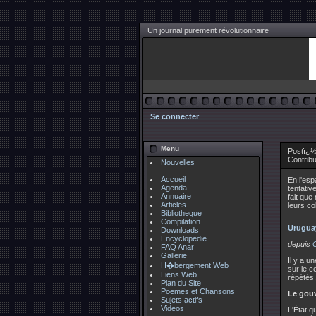
Un journal purement révolutionnaire
Se connecter
Menu
Postï¿½
Contrib
Nouvelles
Accueil
En l'esp
Agenda
tentativ
Annuaire
fait que
Articles
leurs co
Bibliotheque
Compilation
Uruguay
Downloads
Encyclopedie
depuis
C
FAQ Anar
Gallerie
Il y a u
H�bergement Web
sur le c
Liens Web
répétés,
Plan du Site
Poemes et Chansons
Le gouv
Sujets actifs
Videos
L'État q