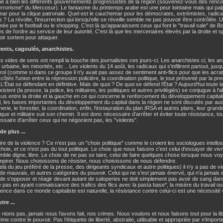
e à bien les différents gouvernements progressistes de la région (souvenez-vous des rencon
terrorisme" du Mercosur). Le fantasme du printemps arabe est une peur lointaine mais qui palpi
r pour la clique patronale. Quel est le cauchemar pour les démocrates, extrémistes, radica
s ? La révolte, l'insurrection qui lorsqu'elle se réveille semble ne pas pouvoir être contrôlée.
mée par le football ou le shopping. C'est là qu'apparaissent ceux qui font le "travail sale" de 
es de l'ordre au service de leur autorité. C'est là que les mercenaires élevés par la droite et 
ir sortent pour attaquer.
lents, cagoulés, anarchistes.
 vides de sens ont rempli la bouche des journalistes ces jours-ci. Les anarchistes ci, les an
 urbaine, les minorités, etc .. Les violents du 14 août, les radicaux qui s'infiltrent partout, jus
ol (comme si dans ce groupe il n'y avait pas assez de sentiment anti-flics pour que les acrates
 côtés l'union entre la répression policière, la coordination politique, le tout présenté par la pr
 L'État se défendant en définitive. Mais de quoi ? De quoi se défend l'État ? Aujourd'hui toute l
xistent (la presse, la police, les militaires, les politiques et autres privilégiés) se conjugue à l'
s entre la droite et la gauche en ce qui concerne le renforcement du développement capitali
l, les bases importantes du développement du capital dans la région ne sont discutés par auc
rie, le forestier, la coordination, enfin, l'instauration du plan IRSA et autres plans, leur grande
ue et militaire suit son chemin. Il est donc nécessaire d'arrêter et éviter toute résistance, to
ssaire d'arrêter ceux qui ne négocient pas, les "violents".
de plus ...
ire de la violence ? Ce n'est pas un "choix politique" comme le croient les sociologues intellos
hoix, et ce n'est pas du tout politique. Le choix que nous faisons c'est celui d'essayer de viv
ble digne, libre. Le choix de ne pas se taire, celui de faire quelques chose lorsque nous vo
pirer. Nous choisissons de résister, nous choisissons de nous défendre.
delà du jeu préféré de la presse, des dirigeants syndicaux et autre politiques) il n'y a pas de vi
de mauvais, et autres catégories du pouvoir. Celui qui ne s'est jamais énervé, qui n'a jamais e
de s'opposer et réagir devant autant de saloperies ne doit simplement pas avoir de sang dan
 pas en ayant connaissance des trafics des flics avec la pasta base*, la misère du travail ou 
lence dans ce monde capitaliste est naturelle, la résistance contre celui-ci est une nécessité v
tre ...
nions pas, jamais nous l'avons fait, nos crimes. Nous voulons et nous faisons tout pour la lib
ime contre le pouvoir. Pas l'étiquette de liberté, abstraite, utilisable et appropriée par n'import