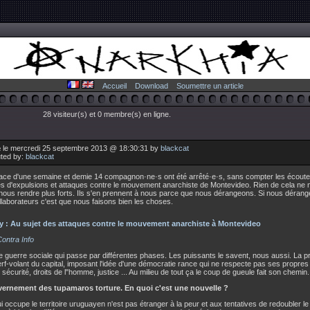
Accueil
Download
Soumettre un article
28 visiteur(s) et 0 membre(s) en ligne.
 le mercredi 25 septembre 2013 @ 18:30:31 by
blackcat
uted by:
blackcat
ace d'une semaine et demie 14 compagnon·ne·s ont été arrêté·e·s, sans compter les écoutes,
es d'expulsions et attaques contre le mouvement anarchiste de Montevideo. Rien de cela ne n
 nous rendre plus forts. Ils s'en prennent à nous parce que nous dérangeons. Si nous dérang
llaborateurs c'est que nous faisons bien les choses.
 : Au sujet des attaques contre le mouvement anarchiste à Montevideo
ontra Info
ne guerre sociale qui passe par différentes phases. Les puissants le savent, nous aussi. La p
erf-volant du capital, imposant l'idée d'une démocratie rance qui ne respecte pas ses propr
 sécurité, droits de l"homme, justice ... Au milieu de tout ça le coup de gueule fait son chemin.
ernement des tupamaros torture. En quoi c'est une nouvelle ?
ui occupe le territoire uruguayen n'est pas étranger à la peur et aux tentatives de redoubler le