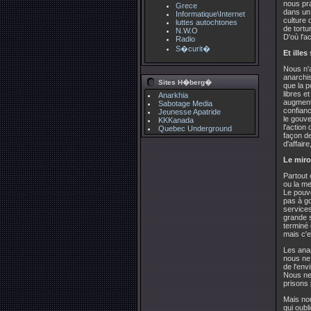
nous pra
Grece
dans un
Informatique\Internet
culture 
luttes autochtones
de tortu
N.W.O
D'où l'
Radio
S�curit�
Et ille
Nous n'
anarchis
Sites H�berg�
que la p
libres e
Anarkhia
augmenta
Sabotage Media
confian
Jeunesse Apatride
le gouv
KKKanada
l'actio
Quebec Underground
façon de
d'affair
Le miro
Partout 
ou la me
Le pouvo
pas à go
services
grande s
terminé 
mais c'
Les ana
nous ne 
de l'en
Nous ne 
prisons 
Mais no
qui oubl