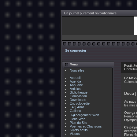
Un journal purement révolutionnaire
Se connecter
Menu
Postï¿½ 
Contribu
Nouvelles
Accueil
Le Mexi
Agenda
Colombie
Annuaire
Articles
Bibliotheque
Docu |
Compilation
Downloads
Au pays 
Encyclopedie
les mili
FAQ Anar
Gallerie
Que ça s
H�bergement Web
Pensons
Liens Web
Olympiq
Plan du Site
Poemes et Chansons
Ce pays
Sujets actifs
exemple 
Videos
Flores-M