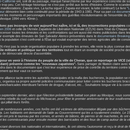
-Californie
ont, soit dit au passage, marqué l'anarchisme par leur expérience concrète de soci
 trop peu. Cet héritage historique ne s'est pas arrêté aux livres d'histoire. Comme le scande
manifestations: Zapata vive, La lucha sigue! ( Zapata est vivant, la lutte continue!) Le livre
"L
teur
démontre bien cette continuité pour la période de 1943 à 1981. Pour sa part
ce document
nt les moments et personnages importants des guérillas révolutionnaires de l'ensemble du 2
 Mexique 1994 vers 40min ).
t donc pas incongru de voir
aujourd'hui
naître, ici et là, des insurrections populaires
com
en 2006
et celle de l'Armée Zapatiste de Libération Nationale (EZLN) dans l'état du Chiapas 
recenser toutes les émeutes et les confrontations qui ont aussi été moins publicisées dans l
par exemple des émeutes de
San Salvador Atenco
présentées dans le
documentaire Breaking
 la population s'est confronté à l'État qui voulait exproprier des terres agricoles afin de const
LN n'est pas la seule organisation populaire à prendre les armes, elle reste la plus connue des
le militaire et politique sur des territoires
tout en étant un exemple de société proche d
res de démocratie directe d'assemblée.
pour en venir à l'histoire du peuple de la ville de Cheran, que ce reportage de VICE (
dant) présente comme les "nouveaux zapatistes".
Sans partager de filiation claire avec 
ra dans le documentaire que c'est leur expérience de prise de contrôle du territoire contre la
ment qui leur vaut ce surnom.
e alliance tacite entre les autorités municipales et la mafia des bucherons, la population se rév
es, organisa sa propre autorité policière communautaire pour lutter contre les bucherons brac
nes/baricades interdisant l'arrivée de drogue, d'alcool, etc... Souhaitons longue vie à la c
 septembre dernier, alors que l'élection présidentielle battait son plein au Mexique, nous so
digène rebelle du sud-ouest du Michoacan, pour fêter le premier anniversaire de leur soulèvem
qui pillait leurs forêts.
de nombreuses années, ces forêts ont été victimes de déforestation illégale par des bûchero
ia. Les habitants ont demandé de l'aide au Gouvernement qui les a royalement snobés. Le 15 a
n ont pris le taureau par les cornes, et armés de bâtons, de pierres et de machettes, ils ont
s et les commissariats pour ensuite monter des barricades et des feux de camp autour de la vil
tant diverses lois nationales et internationales, ils ont obtenu l'autonomie et reçu le droit de