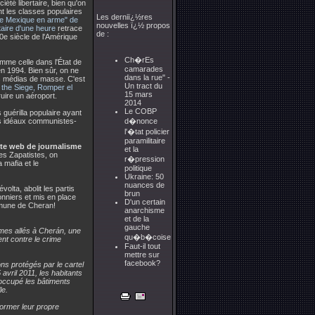
été libertaire, bien qu'on
nt les classes populaires
Les derniï¿½res
e Mexique en arme" de
nouvelles ï¿½ propos
aire d'une heure
retrace
de :
0e siècle de l'Amérique
Ch�rEs
me celle dans l'État de
camarades
en 1994. Bien sûr, on ne
dans la rue" -
es médias de masse. C'est
Un tract du
 the Siege, Romper el
15 mars
ruire un aéroport.
2014
Le COBP
 guérilla populaire ayant
es idéaux communistes-
d�nonce
l'�tat policier
paramilitaire
site web de journalisme
et la
les Zapatistes, on
r�pression
 mafia et le
politique
Ukraine: 50
nuances de
olta, abolit les partis
brun
onniers et mis en place
D'un certain
ommune de Cheran!
anarchisme
et de la
gauche
mmes allés à Cherán, une
qu�b�coise
ent contre le crime
Faut-il tout
mettre sur
facebook?
ns protégés par le cartel
vril 2011, les habitants
 occupé les bâtiments
le.
 former leur propre