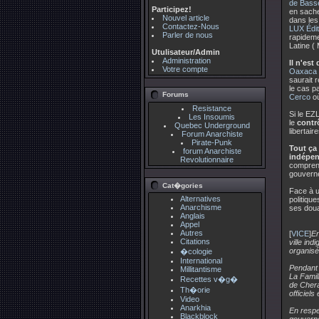
de Basse
Participez!
en sache
Nouvel article
dans les 
Contactez-Nous
LUX Édi
Parler de nous
rapideme
Latine (
Utulisateur/Admin
Administration
Il n'es
Votre compte
Oaxaca 
saurait 
le cas 
Forums
Cerco
où
Resistance
Si le EZ
Les Insoumis
le
contrô
Quebec Underground
libertai
Forum Anarchiste
Pirate-Punk
Tout ça 
forum Anarchiste
indépen
Revolutionnaire
comprend
gouverne
Cat�gories
Face à un
Alternatives
politiqu
Anarchisme
ses doua
Anglais
Appel
Autres
[
VICE
]
En
Citations
ville in
organisé 
�cologie
International
Pendant 
Millitantisme
La Famil
Recettes v�g�
de Cherá
Th�orie
officiel
Video
Anarkhia
En respec
Blackblock