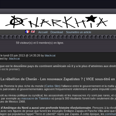
Accueil
Download
Soumettre un article
59 visiteur(s) et 0 membre(s) en ligne.
le lundi 03 juin 2013 @ 14:35:26 by
blackcat
ted by:
blackcat
que est le deuxième pays du continent américain où il y a le plus d'atteintes aux dro
 est le premier).
 La rébellion de Cherán - Les nouveaux Zapatistes ? ( VICE sous-titré en 
de l'homme le plus riche du monde (
Carlos Slim
) l'alliance entre le gouvernement et la mafia y
ces patronales et gouvernementales agissent fréquemment violemment en peine impunité contr
oit au niveau politique ou syndical, les assassinats et les massacres n'y sont pas rares, et 
 par exemple au
massacre de Tlatelolco
où jusqu'à 300 étudiants furent tués seulement dix 
ues de Mexico 1968.
 d'Amérique du Nord a aussi une profonde histoire révolutionnaire
. Pensons à la révo
avec ses figures de proue que furent les insurgés Emiliano Zapata et Pancho Villa ainsi que 
agon qui popularisa l'appel "Terre et Liberté!" repris par Zapata. À cette époque, les
commune