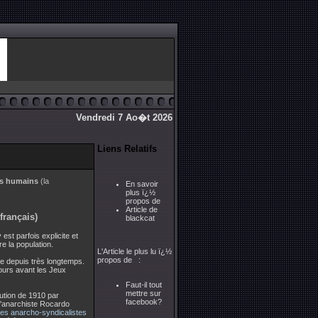
Vendredi 7 Ao�t 2026
Liens Relatifs
its humains
(la
En savoir
plus ï¿½
propos de
Article de
français)
blackcat
 est parfois explicite et
e la population.
L'Article le plus lu ï¿½
propos de :
ce depuis très longtemps.
jours avant les Jeux
Faut-il tout
mettre sur
lution de 1910 par
facebook?
l'anarchiste Rocardo
s anarcho-syndicalistes