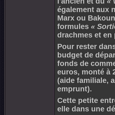
l'ancien et du
« 
également aux n
Marx ou Bakouni
formules
« Sorti
drachmes et en 
Pour rester dans
budget de départ
fonds de commer
euros, monté à 
(aide familiale, 
emprunt).
Cette petite entr
elle dans une d