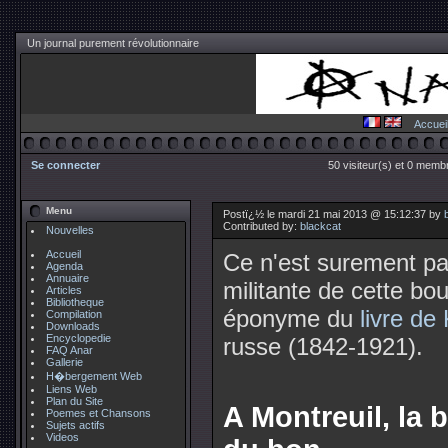
Un journal purement révolutionnaire
Accuei
Se connecter
50 visiteur(s) et 0 membr
Menu
Postï¿½ le mardi 21 mai 2013 @ 15:12:37 by
Contributed by:
blackcat
Nouvelles
Accueil
Ce n'est surement pa
Agenda
Annuaire
militante de cette bo
Articles
Bibliotheque
éponyme du
livre de
Compilation
Downloads
Encyclopedie
russe (1842-1921).
FAQ Anar
Gallerie
H�bergement Web
Liens Web
Plan du Site
A Montreuil, la 
Poemes et Chansons
Sujets actifs
Videos