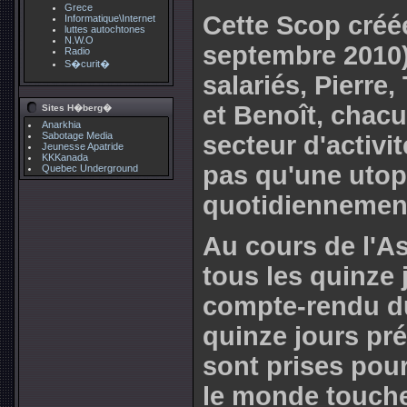
Grece
Cette Scop créée
Informatique\Internet
luttes autochtones
N.W.O
septembre 2010
Radio
S�curit�
salariés, Pierre
et Benoît, chac
Sites H�berg�
Anarkhia
Sabotage Media
secteur d'activit
Jeunesse Apatride
KKKanada
pas qu'une utop
Quebec Underground
quotidiennemen
Au cours de l'A
tous les quinze 
compte-rendu d
quinze jours pré
sont prises pour
le monde touche