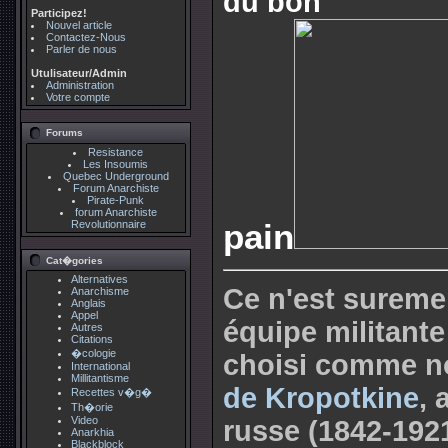
du bon
Participez!
Nouvel article
Contactez-Nous
Parler de nous
Utulisateur/Admin
Administration
Votre compte
Forums
Resistance
Les Insoumis
Quebec Underground
Forum Anarchiste
Pirate-Punk
forum Anarchiste
pain
Revolutionnaire
Cat�gories
Alternatives
Ce n'est suremen
Anarchisme
Anglais
Appel
équipe militante
Autres
Citations
�cologie
choisi comme n
International
Millitantisme
de Kropotkine
,
Recettes v�g�
Th�orie
Video
russe (1842-1921
Anarkhia
Blackblock