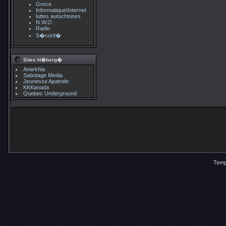
Grece
Informatique\Internet
luttes autochtones
N.W.O
Radio
S�curit�
Sites H�berg�
Anarkhia
Sabotage Media
Jeunesse Apatride
KKKanada
Quebec Underground
Temp