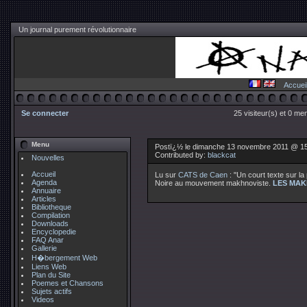
Un journal purement révolutionnaire
Accuei
Se connecter
25 visiteur(s) et 0 me
Menu
Postï¿½ le dimanche 13 novembre 2011 @ 1
Contributed by:
blackcat
Nouvelles
Accueil
Lu sur
CATS de Caen
: "Un court texte sur la
Agenda
Noire au mouvement makhnoviste.
LES MAK
Annuaire
Articles
Bibliotheque
Compilation
Downloads
Encyclopedie
FAQ Anar
Gallerie
H�bergement Web
Liens Web
Plan du Site
Poemes et Chansons
Sujets actifs
Videos