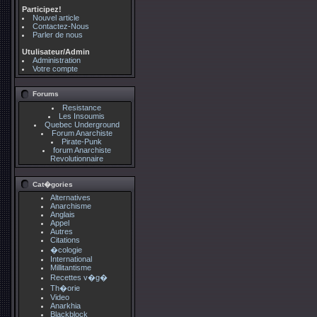
Participez!
Nouvel article
Contactez-Nous
Parler de nous
Utulisateur/Admin
Administration
Votre compte
Forums
Resistance
Les Insoumis
Quebec Underground
Forum Anarchiste
Pirate-Punk
forum Anarchiste
Revolutionnaire
Cat�gories
Alternatives
Anarchisme
Anglais
Appel
Autres
Citations
�cologie
International
Millitantisme
Recettes v�g�
Th�orie
Video
Anarkhia
Blackblock