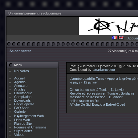
Un journal purement révolutionnaire
Accuei
Se connecter
27 visiteur(s) et 0 
Menu
Postï¿½ le mardi 11 janvier 2011 @ 21:07:18
Contributed by:
anarkorevolter
Nouvelles
Accueil
L'armée quadrille Tunis - Appel à la grève gé
Agenda
le pays - 12 janvier
Annuaire
Articles
On se bat ce soir à Tunis - 11 janvier
Bibliotheque
Révolte et répression en Tunisie : Solidarité
Compilation
Massacre de Kasserine - 11 janvier
Downloads
police station on fire
Encyclopedie
Affiche De Sidi Bouzid à Bab-el-Oued
FAQ Anar
Gallerie
H�bergement Web
Liens Web
Plan du Site
Poemes et Chansons
Sujets actifs
Videos