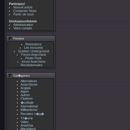
Participez!
Nouvel article
Contactez-Nous
Parler de nous
Utulisateur/Admin
Administration
Votre compte
Forums
Resistance
Les Insoumis
Quebec Underground
Forum Anarchiste
Pirate-Punk
forum Anarchiste
Revolutionnaire
Cat�gories
Alternatives
Anarchisme
Anglais
Appel
Autres
Citations
�cologie
International
Millitantisme
Recettes v�g�
Th�orie
Video
Anarkhia
Blackblock