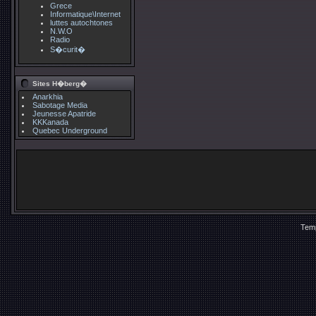
Grece
Informatique\Internet
luttes autochtones
N.W.O
Radio
S�curit�
Sites H�berg�
Anarkhia
Sabotage Media
Jeunesse Apatride
KKKanada
Quebec Underground
Temp