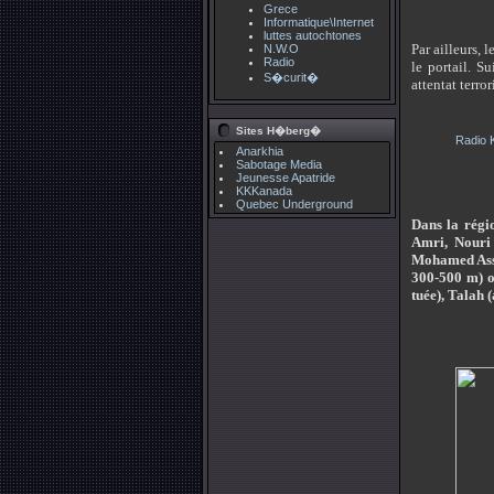
Grece
Informatique\Internet
luttes autochtones
Par ailleurs, 
N.W.O
Radio
le portail. S
S�curit�
attentat terro
Sites H�berg�
Radio 
Anarkhia
Sabotage Media
Jeunesse Apatride
KKKanada
Quebec Underground
Dans la régi
Amri, Nouri
Mohamed Asso
300-500 m) o
tuée), Talah 