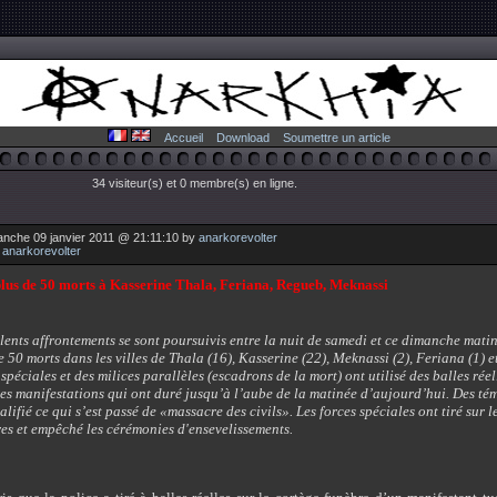
Accueil
Download
Soumettre un article
34 visiteur(s) et 0 membre(s) en ligne.
anche 09 janvier 2011 @ 21:11:10 by
anarkorevolter
:
anarkorevolter
plus de 50 morts à Kasserine Thala, Feriana, Regueb, Meknassi
lents affrontements se sont poursuivis entre la nuit de samedi et ce dimanche mati
e 50 morts dans les villes de Thala (16), Kasserine (22), Meknassi (2), Feriana (1) e
 spéciales et des milices parallèles (escadrons de la mort) ont utilisé des balles rée
es manifestations qui ont duré jusqu’à l’aube de la matinée d’aujourd’hui. Des té
alifié ce qui s’est passé de «massacre des civils». Les forces spéciales ont tiré sur l
es et empêché les cérémonies d'ensevelissements.