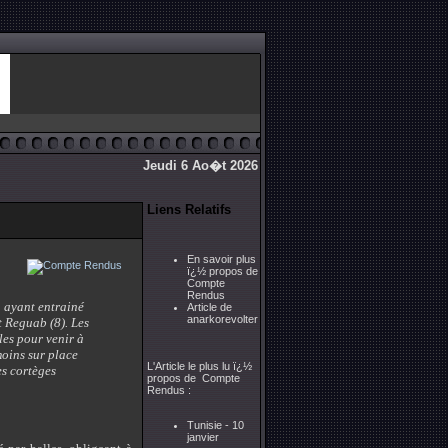
Jeudi 6 Ao�t 2026
Liens Relatifs
En savoir plus
ï¿½ propos de
Compte
Rendus
n ayant entrainé
Article de
anarkorevolter
t Reguab (8). Les
lles pour venir à
moins sur place
L'Article le plus lu ï¿½
es cortèges
propos de Compte
Rendus :
Tunisie - 10
janvier