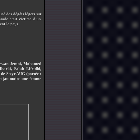
usé des dégâts légers sur
ssade était victime d’un
ent le pays.
 Marwan Jemni, Mohamed
arki, Salah Lifridhi,
s de Steyr AUG (portée :
ueb (au moins une femme