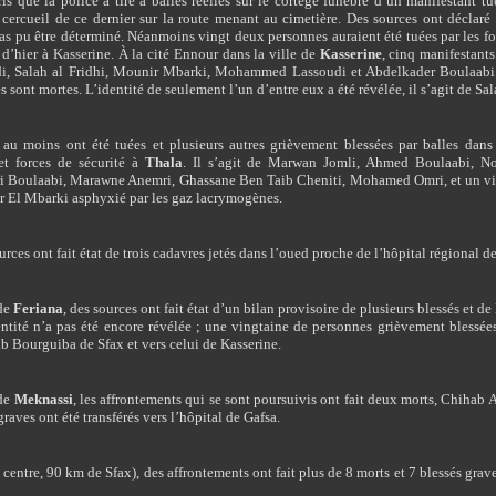
is que la police a tiré à balles réelles sur le cortège funèbre d’un manifestant tu
cercueil de ce dernier sur la route menant au cimetière. Des sources ont déclar
pas pu être déterminé. Néanmoins vingt deux personnes auraient été tuées par les for
 d’hier à Kasserine. À la cité Ennour dans la ville de
Kasserine
, cinq manifestants 
i, Salah al Fridhi, Mounir Mbarki, Mohammed Lassoudi et Abdelkader Boulaabi.
s sont mortes. L’identité de seulement l’un d’entre eux a été révélée, il s’agit de 
au moins ont été tuées et plusieurs autres grièvement blessées par balles dans
et forces de sécurité à
Thala
. Il s’agit de Marwan Jomli, Ahmed Boulaabi, N
 Boulaabi, Marawne Anemri, Ghassane Ben Taib Cheniti, Mohamed Omri, et un viel
 El Mbarki asphyxié par les gaz lacrymogènes.
ces ont fait état de trois cadavres jetés dans l’oued proche de l’hôpital régional d
 de
Feriana
, des sources ont fait état d’un bilan provisoire de plusieurs blessés et d
entité n’a pas été encore révélée ; une vingtaine de personnes grièvement blessées
ib Bourguiba de Sfax et vers celui de Kasserine.
 de
Meknassi
, les affrontements qui se sont poursuivis ont fait deux morts, Chihab A
graves ont été transférés vers l’hôpital de Gafsa.
 centre, 90 km de Sfax), des affrontements ont fait plus de 8 morts et 7 blessés grav