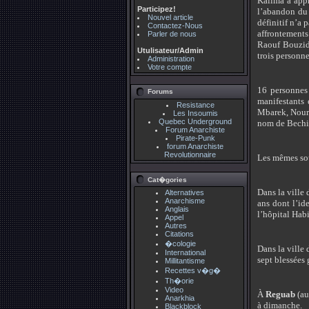
Kalima a appr
Participez!
l’abandon du 
Nouvel article
définitif n’a 
Contactez-Nous
affrontements
Parler de nous
Raouf Bouzid
Utulisateur/Admin
trois personne
Administration
Votre compte
16 personnes 
Forums
manifestants 
Resistance
Mbarek, Nouri
Les Insoumis
Quebec Underground
nom de Bechir
Forum Anarchiste
Pirate-Punk
forum Anarchiste
Revolutionnaire
Les mêmes sour
Cat�gories
Dans la ville
Alternatives
Anarchisme
ans dont l’id
Anglais
l’hôpital Hab
Appel
Autres
Citations
�cologie
Dans la ville
International
sept blessées 
Millitantisme
Recettes v�g�
Th�orie
Video
À
Reguab
(au
Anarkhia
à dimanche.
Blackblock