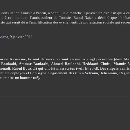
le consulat de Tunisie à Pantin, a connu, le dimanche 9 janvier, un explosif qui a ca
uite à cet incident, l’ambassadeur de Tunisie, Raouf Najar, a déclaré que l’amba
riste qui serait dû à l’amplification des événements de protestation sociale qui secou
,
9 janvier 2011.
Kalima
on de Kasserine, la nuit dernière, ce sont au moins vingt personnes (dont
 Boulaabi, Ammar Boulaabi, Ahmed Boulaabi, Heddaoui Chniti, Mounir Mb
uadi, Raouf Bouzidi) qui ont été massacrées (voir
et
). Des snipers armé
ici
ici
nt été déployés et l’on signale également des tirs à Selyana, Jebeniana, Reg
(au moins un homme tué).