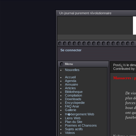
Un journal purement révolutionnaire
Se connecter
Menu
Postï¿½ le dim
Contributed by
Nouvelles
Accueil
Massacres : 
Agenda
Annuaire
Articles
Bibliotheque
De vio
Compilation
plus d
Downloads
forces
Encyclopedie
FAQ Anar
bout d
Gallerie
ont qu
H�bergement Web
funèbr
Liens Web
Plan du Site
Poemes et Chansons
Sujets actifs
Videos