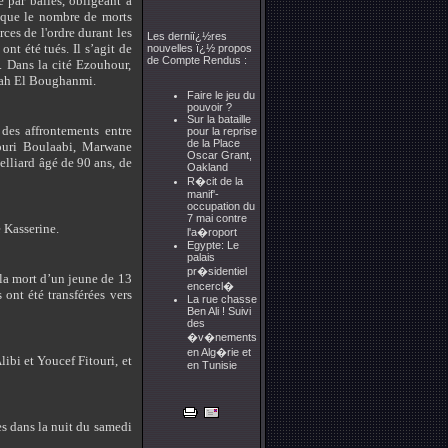
é par balles, obligeant à
é que le nombre de morts
ces de l'ordre durant les
Les derniï¿½res
ont été tués. Il s’agit de
nouvelles ï¿½ propos
de Compte Rendus :
 Dans la cité Ezouhour,
Salah El Boughanmi.
Faire le jeu du
pouvoir ?
Sur la bataille
 des affrontements entre
pour la reprise
de la Place
ouri Boulaabi, Marwane
Oscar Grant,
liard âgé de 90 ans, de
Oakland
R�cit de la
manif'-
occupation du
7 mai contre
e Kasserine.
l'a�roport
Egypte: Le
palais
pr�sidentiel
e la mort d’un jeune de 13
encercl�
 ont été transférées vers
La rue chasse
Ben Ali ! Suivi
des
�v�nements
en Alg�rie et
libi et Youcef Fitouri, et
en Tunisie
es dans la nuit du samedi