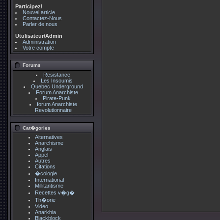
Participez!
Nouvel article
Contactez-Nous
Parler de nous
Utulisateur/Admin
Administration
Votre compte
Forums
Resistance
Les Insoumis
Quebec Underground
Forum Anarchiste
Pirate-Punk
forum Anarchiste
Revolutionnaire
Cat�gories
Alternatives
Anarchisme
Anglais
Appel
Autres
Citations
�cologie
International
Millitantisme
Recettes v�g�
Th�orie
Video
Anarkhia
Blackblock