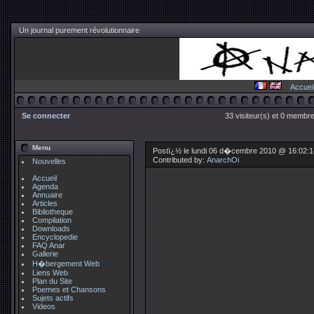
Un journal purement révolutionnaire
Accuei
Se connecter
33 visiteur(s) et 0 membre
Menu
Postï¿½ le lundi 06 d�cembre 2010 @ 16:02:
Contributed by:
AnarchOi
Nouvelles
Accueil
Agenda
Annuaire
Articles
Bibliotheque
Compilation
Downloads
Encyclopedie
FAQ Anar
Gallerie
H�bergement Web
Liens Web
Plan du Site
Poemes et Chansons
Sujets actifs
Videos