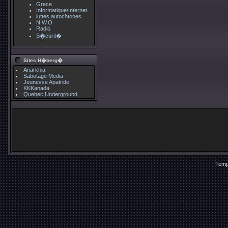
Grece
Informatique\Internet
luttes autochtones
N.W.O
Radio
S�curit�
Sites H�berg�
Anarkhia
Sabotage Media
Jeunesse Apatride
KKKanada
Quebec Underground
Temp