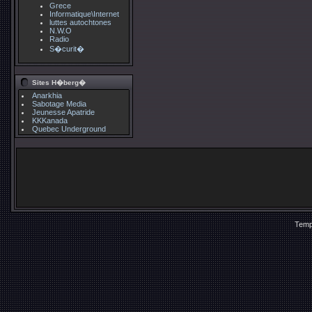
Grece
Informatique\Internet
luttes autochtones
N.W.O
Radio
S�curit�
Sites H�berg�
Anarkhia
Sabotage Media
Jeunesse Apatride
KKKanada
Quebec Underground
Temp