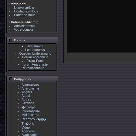
Participez!
Nouvel article
Contactez-Nous
Parler de nous
Utulisateur/Admin
Administration
Votre compte
Forums
Resistance
Les Insoumis
Quebec Underground
Forum Anarchiste
Pirate-Punk
forum Anarchiste
Revolutionnaire
Cat�gories
Alternatives
Anarchisme
Anglais
Appel
Autres
Citations
�cologie
International
Millitantisme
Recettes v�g�
Th�orie
Video
Anarkhia
Blackblock