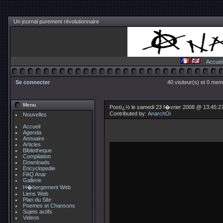
Un journal purement révolutionnaire
Accuei
Se connecter
40 visiteur(s) et 0 mem
Menu
Postï¿½ le samedi 23 f�vrier 2008 @ 13:45:2
Contributed by:
AnarchOi
Nouvelles
Accueil
Agenda
Annuaire
Articles
Bibliotheque
Compilation
Downloads
Encyclopedie
FAQ Anar
Gallerie
H�bergement Web
Liens Web
Plan du Site
Poemes et Chansons
Sujets actifs
Videos