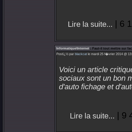
| 6 
Lire la suite...
Informatique\Internet
: Faut-il tout mettre sur f
Postï¿½ par
blackcat
le mardi 25 f�vrier 2014 @ 13:
Voici un article criti
sociaux sont un bon m
d'auto fichage et d'aut
| 9 
Lire la suite...