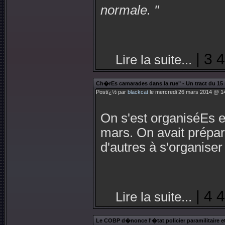
normale
. "
| 3 
Lire la suite...
Ch�rEs camarades dans la rue" - Un tract du 15
Postï¿½ par
blackcat
le mercredi 26 mars 2014 @ 14
On s'est organiséEs 
mars. On avait prépar
d'autres à s'organiser
| 4 
Lire la suite...
Le COBP d�nonce l'�tat policier paramilitaire et