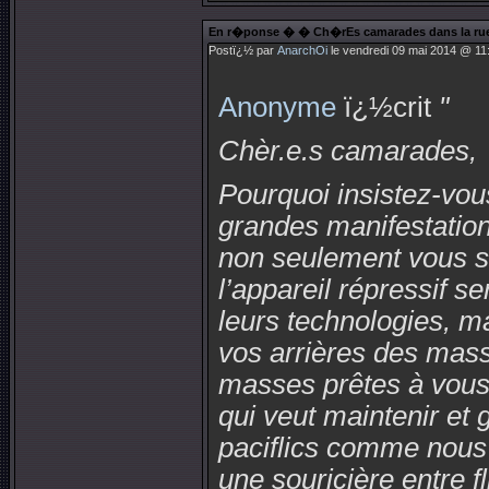
En r�ponse � � Ch�rEs camarades dans la ru
Postï¿½ par
AnarchOi
le vendredi 09 mai 2014 @ 11:
Anonyme
ï¿½crit
"
Chèr.e.s camarades,
Pourquoi insistez-vous
grandes manifestatio
non seulement vous sa
l’appareil répressif se
leurs technologies, m
vos arrières des mass
masses prêtes à vous 
qui veut maintenir et 
paciflics
comme nous le
une souricière entre f