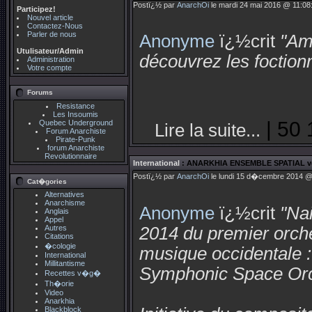
Postï¿½ par
AnarchOi
le mardi 24 mai 2016 @ 11:08:
Participez!
Nouvel article
Contactez-Nous
Parler de nous
Anonyme
ï¿½crit
"Am
Utulisateur/Admin
découvrez les foctionn
Administration
Votre compte
Forums
Resistance
Les Insoumis
| 50 
Quebec Underground
Lire la suite...
Forum Anarchiste
Pirate-Punk
forum Anarchiste
Revolutionnaire
International
: ANARKHIA ENSEMBLE SPATIAL 
Postï¿½ par
AnarchOi
le lundi 15 d�cembre 2014 @ 
Cat�gories
Alternatives
Anarchisme
Anonyme
ï¿½crit
"Na
Anglais
Appel
Autres
2014 du premier orches
Citations
�cologie
musique occidentale :
International
Millitantisme
Symphonic Space Orche
Recettes v�g�
Th�orie
Video
Anarkhia
Blackblock