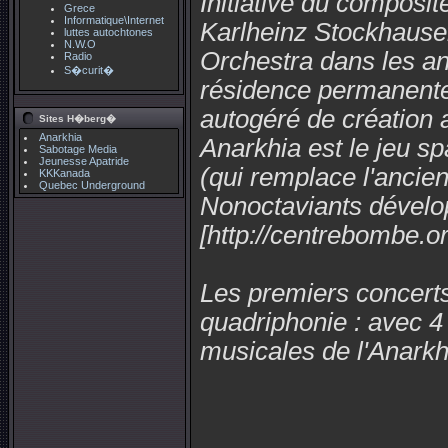
Initiative du composi
Grece
Informatique\Internet
Karlheinz Stockhause
luttes autochtones
N.W.O
Orchestra dans les an
Radio
S�curit�
résidence permanente à
autogéré de création a
Sites H�berg�
Anarkhia
Anarkhia est le jeu sp
Sabotage Media
Jeunesse Apatride
(qui remplace l'ancie
KKKanada
Quebec Underground
Nonoctaviants dévelo
[http://centrebombe.o
Les premiers concerts
quadriphonie : avec 4 
musicales de l'Anarkh