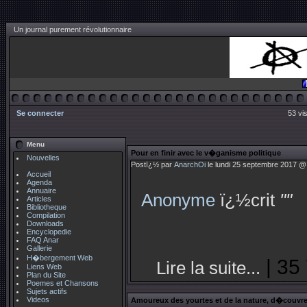
Un journal purement révolutionnaire
Se connecter
53 vis
Menu
Pour en finir avec le v�ganisme politique
Nouvelles
Postï¿½ par
AnarchOi
le lundi 25 septembre 2017 @ 
Accueil
Agenda
Annuaire
Anonyme
ï¿½crit
""
Articles
Bibliotheque
Compilation
Downloads
Encyclopedie
FAQ Anar
Gallerie
H�bergement Web
| 35
Lire la suite...
Liens Web
Plan du Site
Poemes et Chansons
Sujets actifs
Videos
Amoureux des yourtes et de la nature, d�couvrez