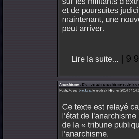
sur les militants d'ex
et de poursuites judic
maintenant, une nouvel
peut arriver.
| 9 
Lire la suite...
Anarchisme
: D'un certain anarchisme et de la
Postï¿½ par
blackcat
le jeudi 27 f�vrier 2014 @ 14:
Ce texte est relayé ca
l'état de l'anarchisme
de la « tribune publiq
l'anarchisme.