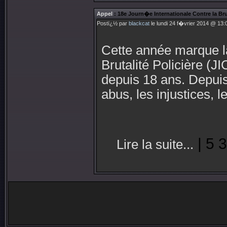
Appel
: 18e Journ�e Internationale Contre la Bru
Postï¿½ par
blackcat
le lundi 24 f�vrier 2014 @ 13:
Cette année marque la
Brutalité Policière (J
depuis 18 ans. Depuis q
abus, les injustices, l
| 5 
Lire la suite...